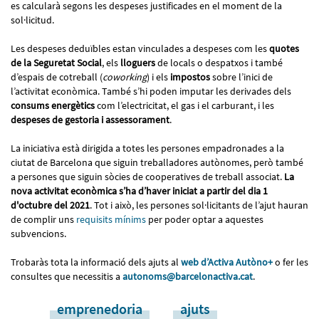
es calcularà segons les despeses justificades en el moment de la
sol·licitud.
Les despeses deduïbles estan vinculades a despeses com les
quotes
de la Seguretat Social
, els
lloguers
de locals o despatxos i també
d’espais de cotreball (
coworking
) i els
impostos
sobre l’inici de
l’activitat econòmica. També s’hi poden imputar les derivades dels
consums energètics
com l’electricitat, el gas i el carburant, i les
despeses de gestoria i assessorament
.
La iniciativa està dirigida a totes les persones empadronades a la
ciutat de Barcelona que siguin treballadores autònomes, però també
a persones que siguin sòcies de cooperatives de treball associat.
La
nova activitat econòmica s’ha d’haver iniciat a partir del dia 1
d'octubre del 2021
. Tot i això, les persones sol·licitants de l’ajut hauran
de complir uns
requisits mínims
per poder optar a aquestes
subvencions.
Trobaràs tota la informació dels ajuts al
web d’Activa Autòno+
o fer les
consultes que necessitis a
autonoms@barcelonactiva.cat
.
emprenedoria
ajuts