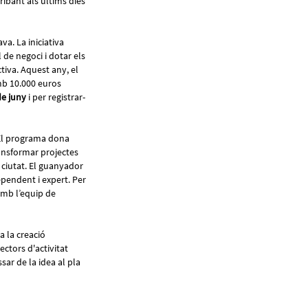
ribant als últims dies
a. La iniciativa
 de negoci i dotar els
ctiva. Aquest any, el
mb 10.000 euros
de juny
i per registrar-
 El programa dona
transformar projectes
 ciutat. El guanyador
pendent i expert. Per
amb l’equip de
a la creació
ctors d'activitat
ssar de la idea al pla