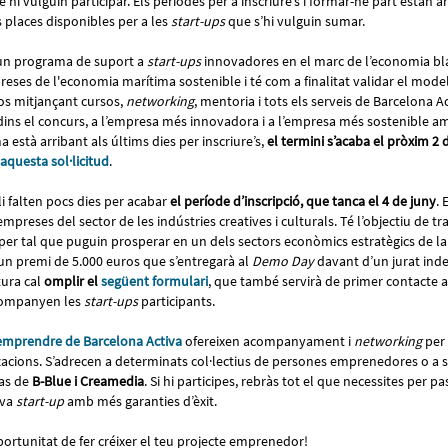
hi vulguin participar. Els períodes per a inscriure’s i formar-ne part estan ar
s places disponibles per a les
start-ups
que s’hi vulguin sumar.
 un programa de suport a
start-ups
innovadores en el marc de l’economia blav
eses de l'economia marítima sostenible i té com a finalitat validar el model
os mitjançant cursos,
networking
, mentoria i tots els serveis de Barcelona A
ins el concurs, a l’empresa més innovadora i a l’empresa més sostenible a
 està arribant als últims dies per inscriure’s,
el termini s’acaba el pròxim 2 
aquesta sol·licitud
.
i falten pocs dies per acabar
el període d’inscripció, que tanca el 4 de juny
.
empreses del sector de les indústries creatives i culturals. Té l’objectiu de 
er tal que puguin prosperar en un dels sectors econòmics estratègics de la
un premi de 5.000 euros que s’entregarà al
Demo Day
davant d’un jurat inde
tura cal
omplir el
següent formulari
, que també servirà de primer contacte 
companyen les
start-ups
participants.
emprendre de Barcelona Activa
ofereixen acompanyament i
networking
per 
acions. S’adrecen a determinats col·lectius de persones emprenedores o a se
as de
B-Blue i Creamedia
. Si hi participes, rebràs tot el que necessites per pa
eva
start-up
amb més garanties d’èxit.
oportunitat de fer créixer el teu projecte emprenedor!