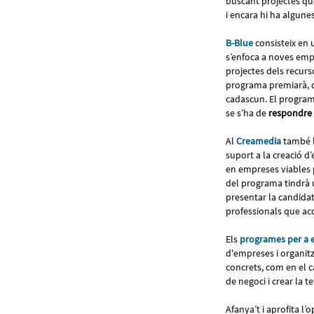
buscant projectes que 
i encara hi ha algune
B-Blue
consisteix en
s’enfoca a noves empr
projectes dels recurs
programa premiarà, d
cadascun. El programa
se s’ha de
respondre
Al
Creamedia
també l
suport a la creació d’
en empreses viables p
del programa tindrà 
presentar la candida
professionals que a
Els
programes per a 
d'empreses i organitz
concrets, com en el c
de negoci i crear la t
Afanya’t i aprofita l’