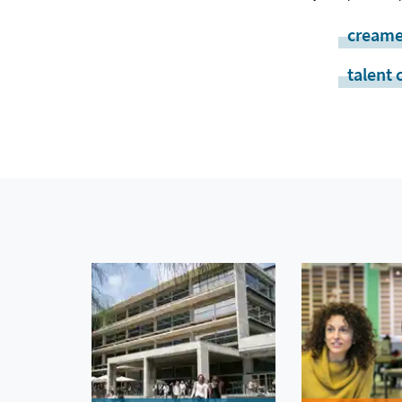
creame
talent 