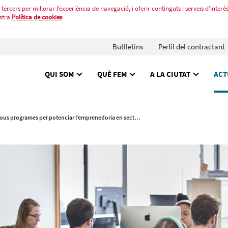
tercers per millorar l’experiència de navegació, i oferir continguts i serveis d’interès
stra
Política de cookies
Butlletins
Perfil del contractant
QUI SOM
QUÈ FEM
A LA CIUTAT
ACT
Nous programes per potenciar l’emprenedoria en sectors estratègics