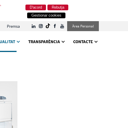
.
D'acord
Rebutja
Gestionar cookies
Premsa
Àrea Personal
UALITAT
TRANSPARÈNCIA
CONTACTE