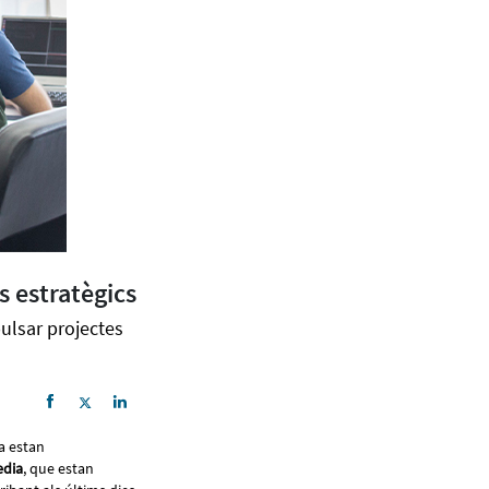
 estratègics
ulsar projectes
va estan
edia
, que estan