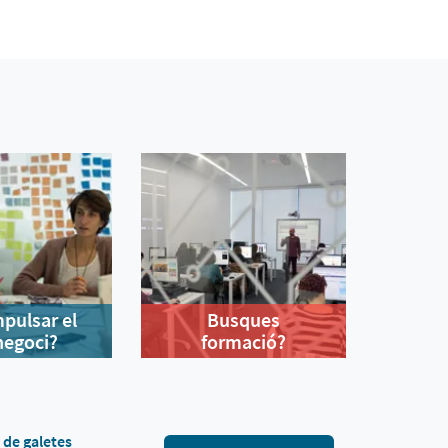
mpulsar el
Busques
negoci?
formació?
a de galetes