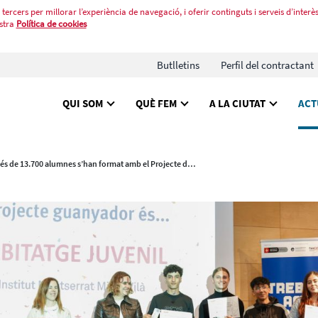
tercers per millorar l’experiència de navegació, i oferir continguts i serveis d’interès
stra
Política de cookies
Butlletins
Perfil del contractant
QUI SOM
QUÈ FEM
A LA CIUTAT
ACT
Més de 13.700 alumnes s’han format amb el Projecte de Vida Professional aquest curs