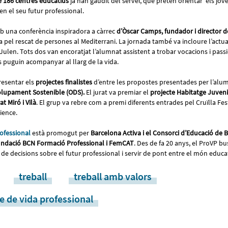
 186 centres educatius
ja han gaudit del servei, que pretén orientar els jov
en el seu futur professional.
b una conferència inspiradora a càrrec
d’Òscar Camps, fundador i director 
 pel rescat de persones al Mediterrani. La jornada també va incloure l’actua
t Julen. Tots dos van encoratjat l’alumnat assistent a trobar vocacions i pass
s puguin acompanyar al llarg de la vida.
resentar els
projectes finalistes
d’entre les propostes presentades per l’alu
olupament Sostenible (ODS).
El jurat va premiar el
projecte Habitatge Juveni
t Miró i Vilà
. El grup va rebre com a premi diferents entrades pel Cruïlla Fest
rience.
rofessional
està promogut per
Barcelona Activa i el Consorci d’Educació de 
ndació BCN Formació Professional i FemCAT
. Des de fa 20 anys, el ProVP 
 de decisions sobre el futur professional i servir de pont entre el món educat
treball
treball amb valors
e de vida professional