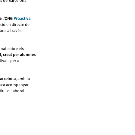
es de Barcelona i
de l’ONG
Proactiva
ció en directe de
ions a través
mnat sobre els
l, creat per alumnes
ival i per a
Barcelona
, amb la
busca acompanyar
iu i el laboral.