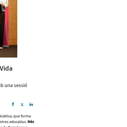
 Vida
mb una sessió
niciativa, que forma
entres educatius.
Més