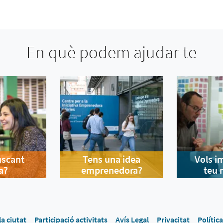
En què podem ajudar-te
uscant
Tens una idea
Vols i
a?
emprenedora?
teu 
la ciutat
Participació activitats
Avís Legal
Privacitat
Polític