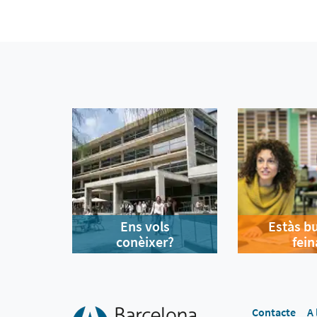
Ens vols
Estàs b
conèixer?
fein
Contacte
A 