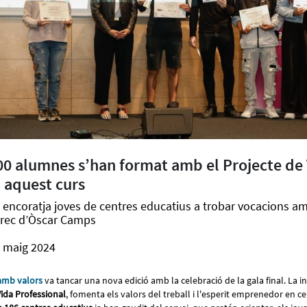
00 alumnes s’han format amb el Projecte de
l aquest curs
 encoratja joves de centres educatius a trobar vocacions a
àrrec d’Òscar Camps
e maig 2024
amb valors
va tancar una nova edició amb la celebració de la gala final. La i
Vida Professional
, fomenta els valors del treball i l'esperit emprenedor en c