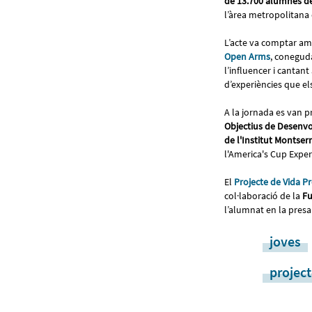
de 13.700 alumnes de
l’àrea metropolitana 
L’acte va comptar am
Open Arms
, coneguda
l’influencer i cantan
d’experiències que el
A la jornada es van p
Objectius de Desenv
de l'Institut Montserra
l'America's Cup Expe
El
Projecte de Vida P
col·laboració de la
Fu
l’alumnat en la presa
joves
project