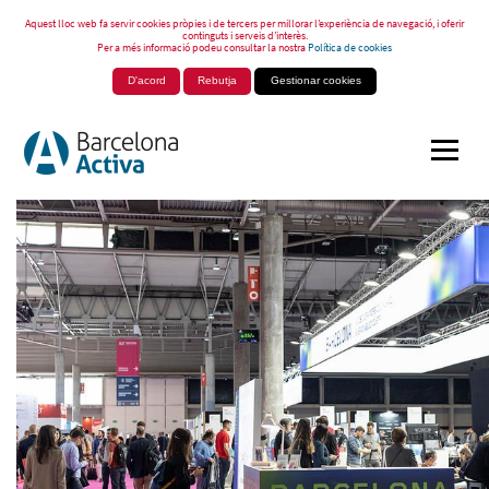
Aquest lloc web fa servir cookies pròpies i de tercers per millorar l’experiència de navegació, i oferir
continguts i serveis d’interès.
Per a més informació podeu consultar la nostra
Política de cookies
D'acord
Rebutja
Gestionar cookies