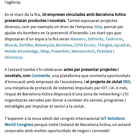
l’agència.
En el marc de la fira,
16 empreses vinculades amb Barcelona Activa
presentaran productes i novetats
. També exposaran projectes
diversos, com per exemple un dron de l’empresa
Sitep
pensat per
ajudar els bombers en la prevenció d’incendis. Les start-ups que
disposaran d’un espai a la fira seran
Maxsens
,
3dthinks
,
Taxitronic
,
Bloock
,
Zertifier
,
Retexcycle
,
Bookline
,
Ctrl4 Enviro
,
Thingtia
,
Iquadrat
,
Mobile Knowledge
,
Sitep
,
Powerbim
,
Wavecontrol
,
Pickdata
i
AEInnova
.
A l’estand també s’hi celebraran
actes per presentar projectes i
novetats, com
Connectio
, una plataforma que connecta oportunitats
d’innovació amb empreses de l’ecosistema, i
el projecte de ciutat
IRIS
,
una iniciativa de protecció de sistemes impulsats per IOT i IA. A més,
l’espai de Barcelona Activa disposarà d’una zona de networking i s’hi
organitzaran xerrades per donar a conèixer els serveis, programes i
estratègies per impulsar el sector a la ciutat.
T’esperem a la nova edició del congrés internacional
IoT Solutions
World Congress
perquè visitis l’estand de Barcelona Activa, un estand
corporatiu amb moltes oportunitats de negoci i connexió!