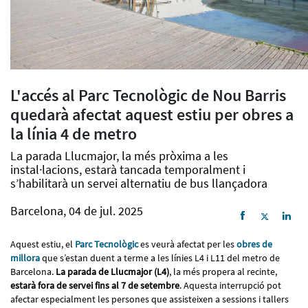
L'accés al Parc Tecnològic de Nou Barris
quedarà afectat aquest estiu per obres a
la línia 4 de metro
La parada Llucmajor, la més pròxima a les
instal·lacions, estarà tancada temporalment i
s’habilitarà un servei alternatiu de bus llançadora
Barcelona, 04 de jul. 2025
Aquest estiu, el
Parc Tecnològic
es veurà afectat per les
obres de
millora
que s’estan duent a terme a les línies L4 i L11 del metro de
Barcelona.
La parada de Llucmajor (L4)
, la més propera al recinte,
estarà fora de servei fins al 7 de setembre
. Aquesta interrupció pot
afectar especialment les persones que assisteixen a sessions i tallers