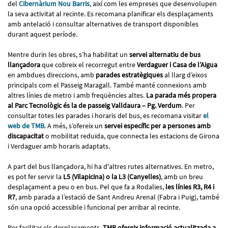
del
Cibernàrium Nou Barris
, així com les empreses que desenvolupen
la seva activitat al recinte. Es recomana planificar els desplaçaments
amb antelació i consultar alternatives de transport disponibles
durant aquest període.
Mentre durin les obres, s’ha habilitat un
servei alternatiu de bus
llançadora
que cobreix el recorregut entre
Verdaguer i Casa de l’Aigua
en ambdues direccions, amb
parades estratègiques
al llarg d’eixos
principals com el Passeig Maragall. També manté connexions amb
altres línies de metro i amb freqüències altes.
La parada més propera
al Parc Tecnològic és la de passeig Valldaura – Pg. Verdum
. Per
consultar totes les parades i horaris del bus, es recomana visitar
el
web de TMB
. A més, s’ofereix un
servei específic per a persones amb
discapacitat
o mobilitat reduïda, que connecta les estacions de Girona
i Verdaguer amb horaris adaptats.
A part del bus llançadora, hi ha d'altres rutes alternatives. En metro,
es pot fer servir la
L5 (Vilapicina) o la L3 (Canyelles)
, amb un breu
desplaçament a peu o en bus. Pel que fa a Rodalies,
les línies R3, R4 i
R7
, amb parada a l’estació de Sant Andreu Arenal (Fabra i Puig), també
són una opció accessible i funcional per arribar al recinte.
Per facilitar els desplaçaments,
TMB ofereix informació actualitzada a