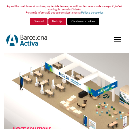
Aquest lloc web fa servir cookies pròpies i de tercers per millorar l’experiència de navegació, i oferir
continguts i serveis d’interès.
Per a més informació podeu consultar la nostra
Política de cookies
D'acord
Rebutja
Gestionar cookies