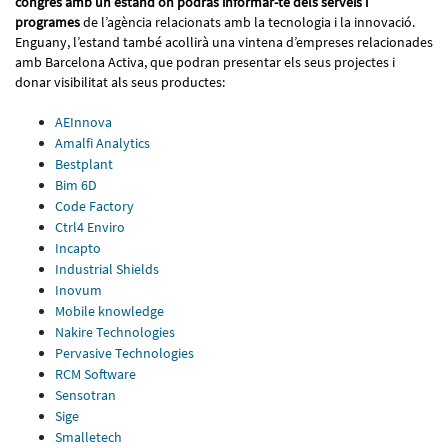
congrés amb un estand on podràs informar-te dels serveis i
programes
de l’agència relacionats amb la tecnologia i la innovació.
Enguany,
l’estand també acollirà una vintena d’empreses relacionades
amb Barcelona Activa, que podran presentar els seus projectes i
donar visibilitat als seus productes:
AEInnova
Amalfi Analytics
Bestplant
Bim 6D
Code Factory
Ctrl4 Enviro
Incapto
Industrial Shields
Inovum
Mobile knowledge
Nakire Technologies
Pervasive Technologies
RCM Software
Sensotran
Sige
Smalletech