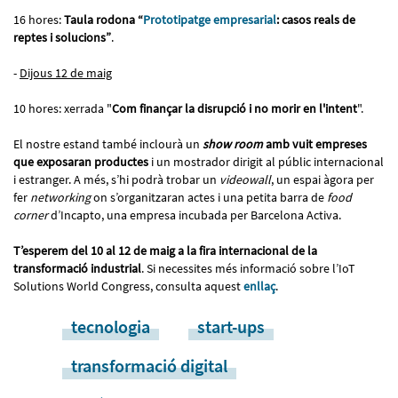
16 hores:
Taula rodona “
Prototipatge empresarial
: casos reals de
reptes i solucions”
.
-
Dijous 12 de maig
10 hores: xerrada "
Com finançar la disrupció i no morir en l'intent
".
El nostre estand també inclourà un
show room
amb vuit empreses
que exposaran productes
i un mostrador dirigit al públic internacional
i estranger. A més, s’hi podrà trobar un
videowall
, un espai àgora per
fer
networking
on s’organitzaran actes i una petita barra de
food
corner
d’Incapto, una empresa incubada per Barcelona Activa.
T’esperem del 10 al 12 de maig a la fira internacional de la
transformació industrial
. Si necessites més informació sobre l’IoT
Solutions World Congress, consulta aquest
enllaç
.
tecnologia
start-ups
transformació digital