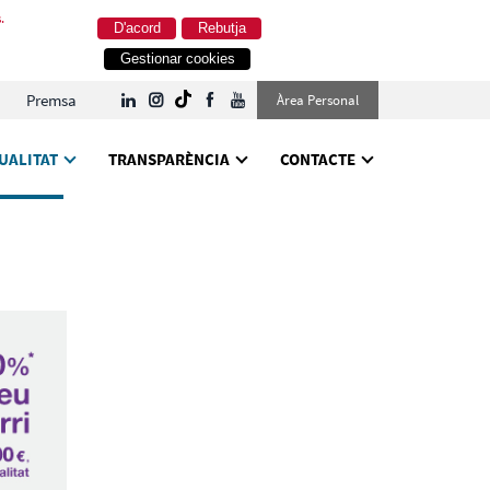
.
D'acord
Rebutja
Gestionar cookies
Premsa
Àrea Personal
UALITAT
TRANSPARÈNCIA
CONTACTE