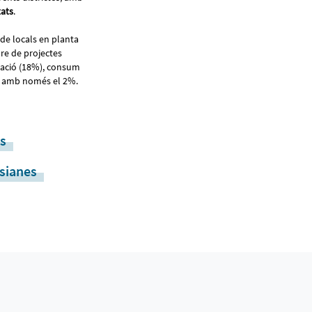
tats
.
 de locals en planta
dre de projectes
upació (18%), consum
a, amb només el 2%.
s
sianes