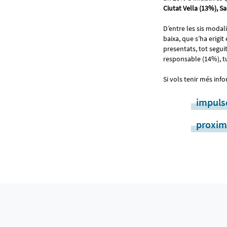
Ciutat Vella (13%), S
D’entre les sis modal
baixa, que s’ha erig
presentats, tot segu
responsable (14%), t
Si vols tenir més inf
impuls
proxim