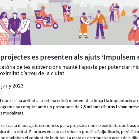
projectes es presenten als ajuts ‘Impulsem e
atòria de les subvencions manté l’aposta per potenciar inici
ximitat d’arreu de la ciutat
 juny 2023
l que fas’ ha arribat a la setena edició mantenint la força i la implantació a
l programa ha comptat amb un pressupost de
2,5 milions d’euros i s’han pres
is modalitats.
 es tracta d’uns ajuts econòmics per a projectes nous o existents que busqu
ca de la ciutat. El procés encara es troba en procés d’adjudicació, però l’act
ue engloben el conjunt de la ciutat. La resta es distribueixen arreu dels dife