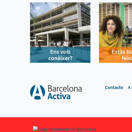
Ens vols
Estàs b
conèixer?
fein
Contacte
A 