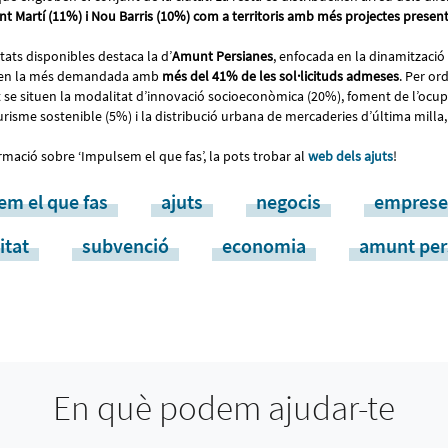
ant Martí (11%) i Nou Barris (10%) com a territoris amb més projectes presen
itats disponibles destaca la d’
Amunt Persianes
, enfocada en la dinamització
it en la més demandada amb
més del 41% de les sol·licituds admeses
. Per or
it se situen la modalitat d’innovació socioeconòmica (20%), foment de l’oc
urisme sostenible (5%) i la distribució urbana de mercaderies d’última mill
ormació sobre ‘Impulsem el que fas’, la pots trobar al
web dels ajuts
!
em el que fas
ajuts
negocis
emprese
itat
subvenció
economia
amunt per
En què podem ajudar-te