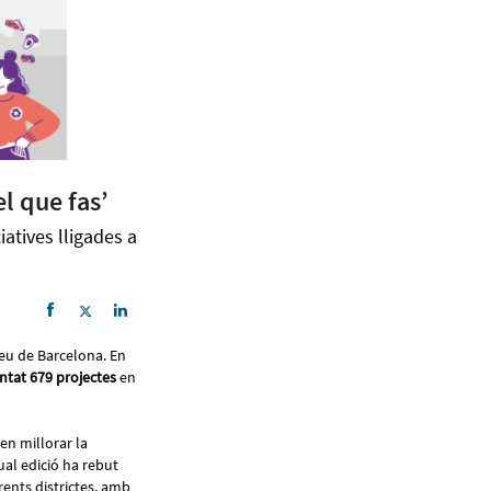
l que fas’
atives lligades a
rreu de Barcelona. En
entat 679 projectes
en
en millorar la
ual edició ha rebut
rents districtes, amb