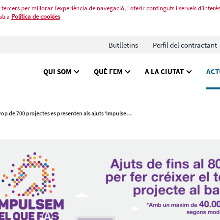
tercers per millorar l’experiència de navegació, i oferir continguts i serveis d’interès
stra
Política de cookies
Butlletins
Perfil del contractant
QUI SOM
QUÈ FEM
A LA CIUTAT
ACT
Prop de 700 projectes es presenten als ajuts ‘Impulsem el que fas’