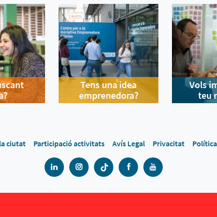
uscant
Tens una idea
Vols i
a?
emprenedora?
teu 
la ciutat
Participació activitats
Avís Legal
Privacitat
Polític