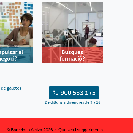
mpulsar el
Busques
negoci?
formació?
a de galetes
900 533 175
De dilluns a divendres de 9 a 18h
© Barcelona Activa
2026
Queixes i suggeriments