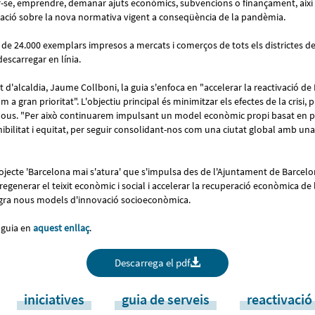
r-se, emprendre, demanar ajuts econòmics, subvencions o finançament, així
rmació sobre la nova normativa vigent a conseqüència de la pandèmia.
 de 24.000 exemplars impresos a mercats i comerços de tots els districtes de 
descarregar en línia.
t d'alcaldia, Jaume Collboni, la guia s'enfoca en "accelerar la reactivació de
 a gran prioritat". L'objectiu principal és minimitzar els efectes de la crisi, p
e nous. "Per això continuarem impulsant un model econòmic propi basat en 
nibilitat i equitat, per seguir consolidant-nos com una ciutat global amb u
ojecte 'Barcelona mai s'atura' que s'impulsa des de l'Ajuntament de Barcelo
regenerar el teixit econòmic i social i accelerar la recuperació econòmica de
egra nous models d'innovació socioeconòmica.
 guia en
aquest enllaç
.
Descarrega el pdf
iniciatives
guia de serveis
reactivaci