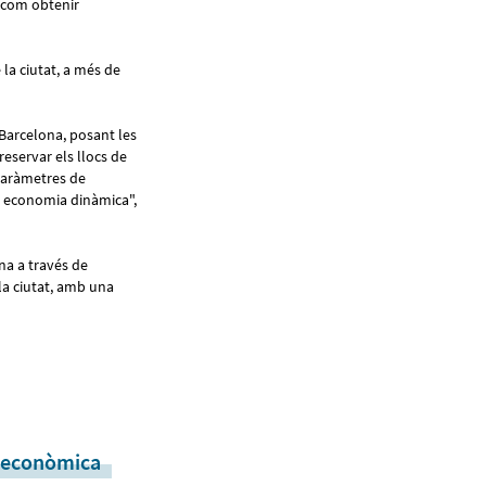
 com obtenir
la ciutat, a més de
 Barcelona, posant les
reservar els llocs de
paràmetres de
na economia dinàmica",
na a través de
 la ciutat, amb una
ó econòmica