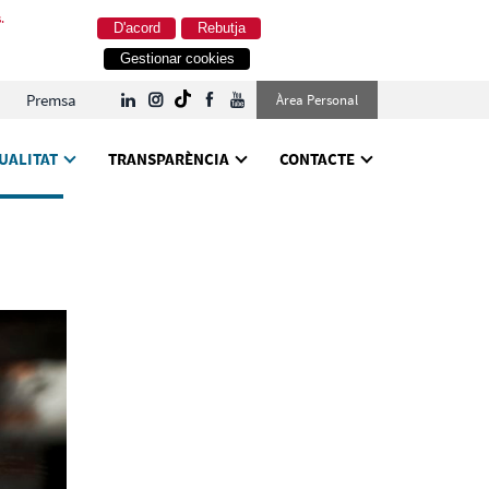
.
D'acord
Rebutja
Gestionar cookies
Premsa
Àrea Personal
UALITAT
TRANSPARÈNCIA
CONTACTE