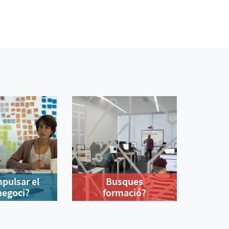
mpulsar el
Busques
negoci?
formació?