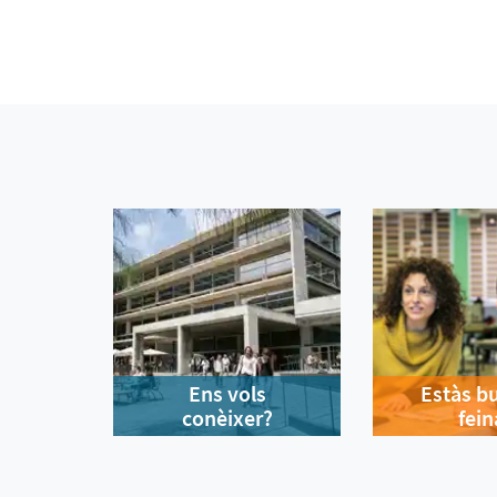
Ens vols
Estàs b
conèixer?
fein