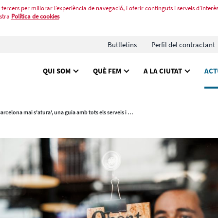
tercers per millorar l’experiència de navegació, i oferir continguts i serveis d’interès
stra
Política de cookies
Butlletins
Perfil del contractant
QUI SOM
QUÈ FEM
A LA CIUTAT
ACT
'Barcelona mai s'atura', una guia amb tots els serveis i ajuts per a la reactivació econòmica