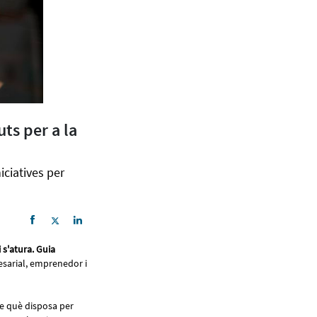
uts per a la
iciatives per
 s'atura. Guia
resarial, emprenedor i
de què disposa per