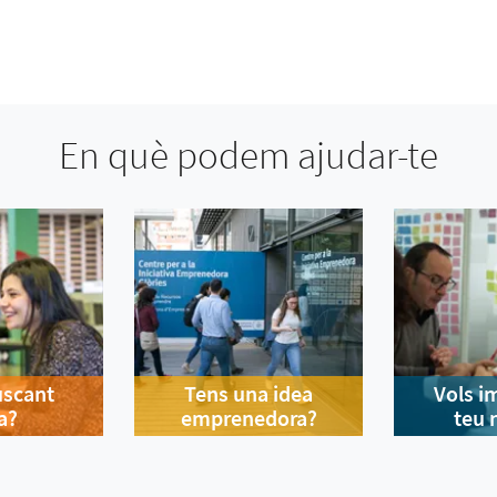
En què podem ajudar-te
uscant
Tens una idea
Vols i
a?
emprenedora?
teu 