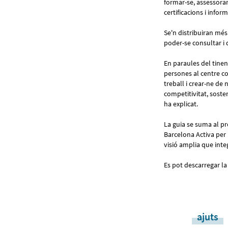
formar-se, assessora
certificacions i info
Se'n distribuiran més
poder-se consultar i 
En paraules del tinen
persones al centre com
treball i crear-ne d
competitivitat, soste
ha explicat.
La guia se suma al pr
Barcelona Activa per 
visió amplia que int
Es pot descarregar la
ajuts