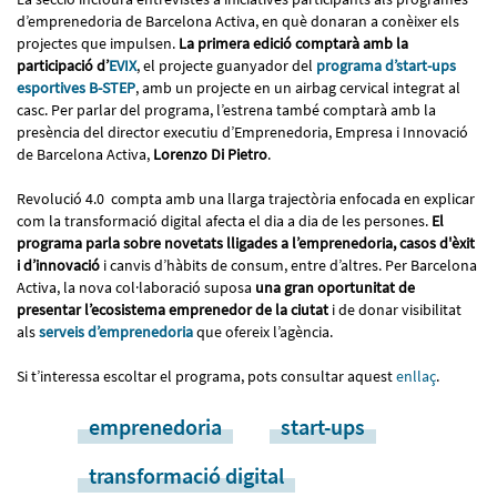
d’emprenedoria de Barcelona Activa, en què donaran a conèixer els
projectes que impulsen.
La primera edició comptarà amb la
participació d’
EVIX
, el projecte
guanyador del
programa d’start-ups
esportives B-STEP
, amb un projecte en un airbag cervical integrat al
casc. Per parlar del programa, l’estrena també comptarà amb la
presència del director executiu d’Emprenedoria, Empresa i Innovació
de Barcelona Activa,
Lorenzo Di Pietro
.
Revolució 4.0 compta amb una llarga trajectòria enfocada en explicar
com la transformació digital afecta el dia a dia de les persones.
El
programa parla sobre novetats lligades a l’emprenedoria, casos d'èxit
i d’innovació
i canvis d’hàbits de consum, entre d’altres. Per Barcelona
Activa, la nova col·laboració suposa
una gran oportunitat de
presentar l’ecosistema emprenedor de la ciutat
i de donar visibilitat
als
serveis d’emprenedoria
que ofereix l’agència.
Si t’interessa escoltar el programa, pots consultar aquest
enllaç
.
emprenedoria
start-ups
transformació digital