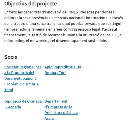
Objectius del projecte
Enfortir les capacitats d'innovació de PIMES liderades per dones i
millorar la seva presència als mercats nacional i internacional a través
de la creació d'una xarxa transnacional pública-privada que sostingui
l'emprenedoria femenina en àrees com l'assessoria legal, l'accés al
finançament, la gestió de recursos humans, la utilització de les TIC , el
màrqueting, el networking i el desenvolupament sostenible.
Socis
Societat Regional per
Apid Impreditorialità
a la Promoció del
Donna , Torí
Desenvolupament
Econòmic d'Umbria ,
Terni
Diputació de Granada
Departament
, Granada
d'Empresa de la
Prefectura d'Achaia ,
Acaia