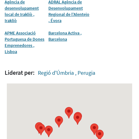
Agència de
ADRAL Agència de
desenvolupament
Desenvolupament
local de Irakliò ,
Regional de l'Alentejo
Irakliò
, Évora
APME Associació
Barcelona Activa ,
Portuguesa de Dones
Barcelona
Emprenedores ,
Lisboa
Liderat per:
Regió d'Úmbria , Perugia