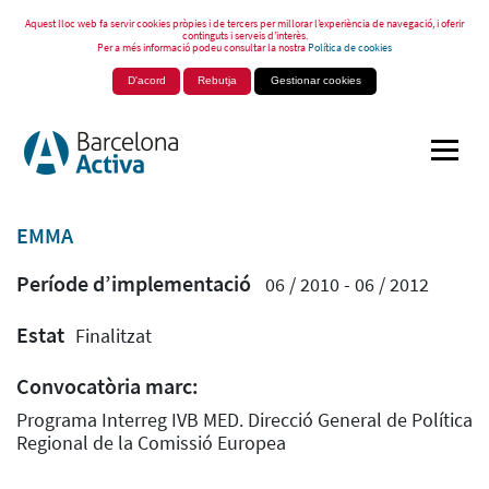
Aquest lloc web fa servir cookies pròpies i de tercers per millorar l’experiència de navegació, i oferir
continguts i serveis d’interès.
Per a més informació podeu consultar la nostra
Política de cookies
D'acord
Rebutja
Gestionar cookies
EMMA
Període d’implementació
06 / 2010 - 06 / 2012
Estat
Finalitzat
Convocatòria marc:
Programa Interreg IVB MED. Direcció General de Política
Regional de la Comissió Europea