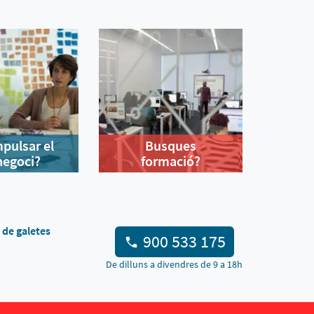
mpulsar el
Busques
negoci?
formació?
a de galetes
900 533 175
De dilluns a divendres de 9 a 18h