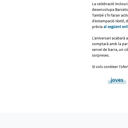
La celebració inclour
desenvolupa Barcelon
També s’hi faran activ
d’estampació tèxtil, d
prèvia
al següent enl
L’aniversari acabarà
comptarà amb la par
servei de barra, un 
sorpreses.
Si vols conèixer l’of
joves