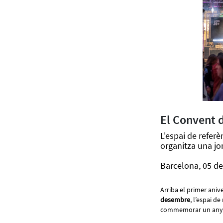
El Convent d
L'espai de referè
organitza una jor
Barcelona, 05 de
Arriba el primer aniv
desembre
, l’espai d
commemorar un any de