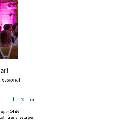
ari
ofessional
proper
14 de
ollirà una festa per