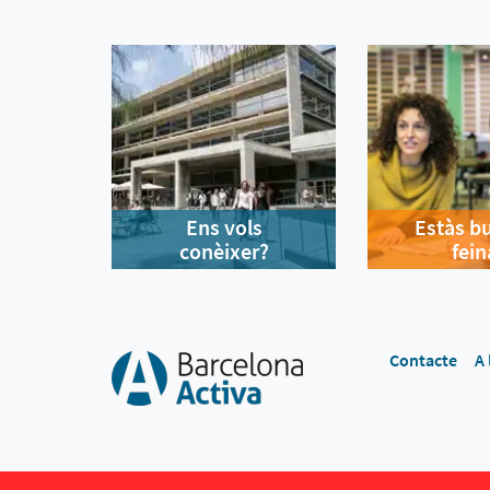
Ens vols
Estàs b
conèixer?
fein
Contacte
A 