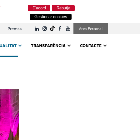
.
D'acord
Rebutja
Gestionar cookies
Premsa
Àrea Personal
UALITAT
TRANSPARÈNCIA
CONTACTE