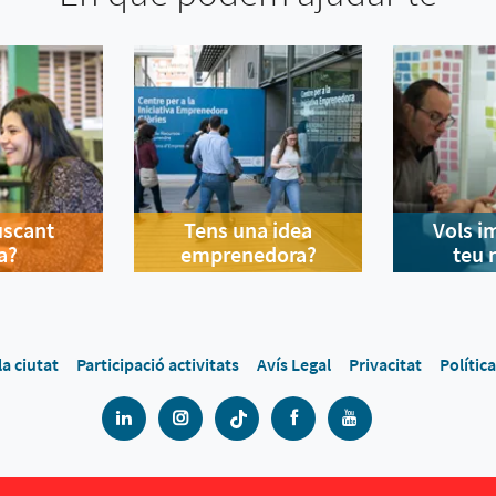
uscant
Tens una idea
Vols i
a?
emprenedora?
teu 
la ciutat
Participació activitats
Avís Legal
Privacitat
Polític