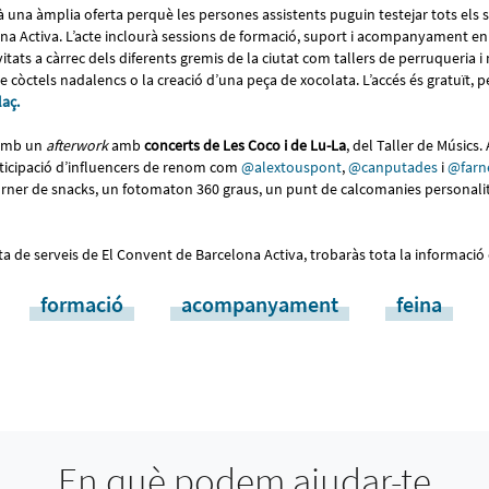
à una àmplia oferta perquè les persones assistents puguin testejar tots els s
a Activa. L’acte inclourà sessions de formació, suport i acompanyament en l
itats a càrrec dels diferents gremis de la ciutat com tallers de perruqueria i
e còctels nadalencs o la creació d’una peça de xocolata. L’accés és gratuït, pe
laç.
 amb un
afterwork
amb
concerts de Les Coco i de Lu-La
, del Taller de Músics.
ticipació d’influencers de renom com
@alextouspont
,
@canputades
i
@farn
córner de snacks, un fotomaton 360 graus, un punt de calcomanies personali
erta de serveis de El Convent de Barcelona Activa, trobaràs tota la informació
formació
acompanyament
feina
En què podem ajudar-te