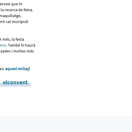
erveis que hi
a recerca de feina.
 maquillatge,
rò cal inscripció
 A més, la festa
errs
. També hi haurà
tzades i moltes més
 en
aquest enllaç
!
elconvent