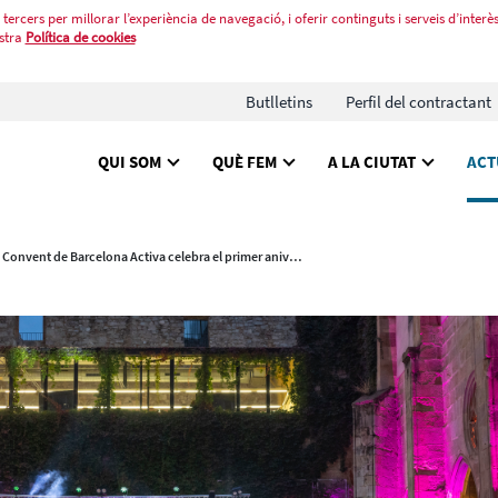
tercers per millorar l’experiència de navegació, i oferir continguts i serveis d’interès
stra
Política de cookies
Butlletins
Perfil del contractant
QUI SOM
QUÈ FEM
A LA CIUTAT
ACT
El Convent de Barcelona Activa celebra el primer aniversari