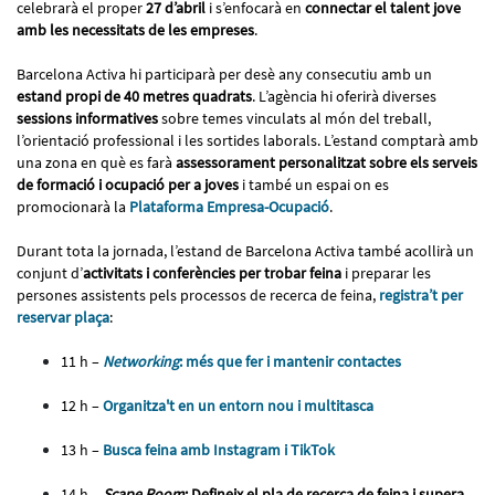
celebrarà el proper
27 d’abril
i s’enfocarà en
connectar el talent jove
amb les necessitats de les empreses
.
Barcelona Activa hi participarà per desè any consecutiu amb un
estand propi de 40 metres quadrats
. L’agència hi oferirà diverses
sessions informatives
sobre temes vinculats al món del treball,
l’orientació professional i les sortides laborals. L’estand comptarà amb
una zona en què es farà
assessorament personalitzat sobre els serveis
de formació i ocupació per a joves
i també un espai on es
promocionarà la
Plataforma Empresa-Ocupació
.
Durant tota la jornada, l’estand de Barcelona Activa també acollirà un
conjunt d’
activitats i conferències per trobar feina
i preparar les
persones assistents pels processos de recerca de feina,
registra’t per
reservar plaça
:
11 h –
Networking
: més que fer i mantenir contactes
12 h –
Organitza't en un entorn nou i multitasca
13 h –
Busca feina amb Instagram i TikTok
14 h –
Scape Room
: Defineix el pla de recerca de feina i supera