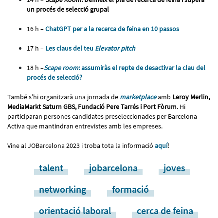
un procés de selecció grupal
16 h –
ChatGPT per a la recerca de feina en 10 passos
17 h –
Les claus del teu
Elevator pitch
18 h –
Scape room
: assumiràs el repte de desactivar la clau del
procés de selecció?
També s’hi organitzarà una jornada de
marketplace
amb
Leroy Merlin,
MediaMarkt Saturn GBS, Fundació Pere Tarrés i Port Fòrum
. Hi
participaran persones candidates preseleccionades per Barcelona
Activa que mantindran entrevistes amb les empreses.
Vine al JOBarcelona 2023 i troba tota la informació
aquí
!
talent
jobarcelona
joves
networking
formació
orientació laboral
cerca de feina