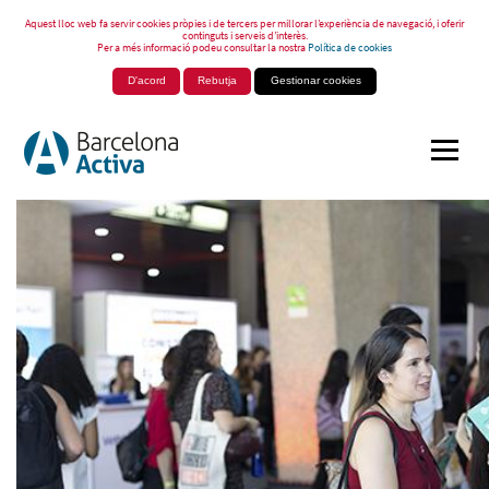
Aquest lloc web fa servir cookies pròpies i de tercers per millorar l’experiència de navegació, i oferir
continguts i serveis d’interès.
Per a més informació podeu consultar la nostra
Política de cookies
D'acord
Rebutja
Gestionar cookies