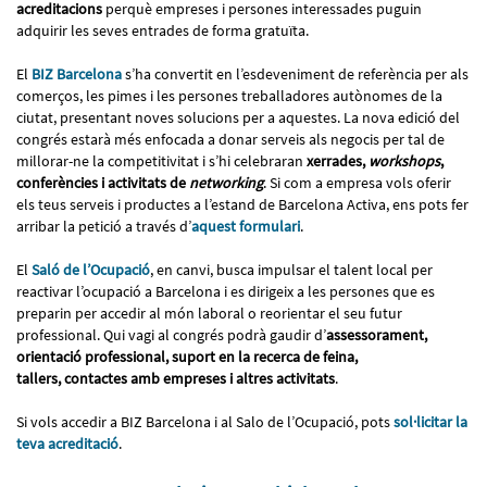
acreditacions
perquè empreses i persones interessades puguin
adquirir les seves entrades de forma gratuïta.
El
BIZ Barcelona
s’ha convertit en l’esdeveniment de referència per als
comerços, les pimes i les persones treballadores autònomes de la
ciutat, presentant noves solucions per a aquestes. La nova edició del
congrés estarà més enfocada a donar serveis als negocis per tal de
millorar-ne la competitivitat i s’hi celebraran
xerrades,
workshops
,
conferències i activitats de
networking
. Si com a empresa vols oferir
els teus serveis i productes a l’estand de Barcelona Activa, ens pots fer
arribar la petició a través d’
aquest formulari
.
El
Saló de l’Ocupació
, en canvi, busca impulsar el talent local per
reactivar l’ocupació a Barcelona i es dirigeix a les persones que es
preparin per accedir al món laboral o reorientar el seu futur
professional. Qui vagi al congrés podrà gaudir d’
assessorament,
orientació professional, suport en la recerca de feina,
tallers, contactes amb empreses i altres activitats
.
Si vols accedir a BIZ Barcelona i al Salo de l’Ocupació, pots
sol·licitar la
teva acreditació
.