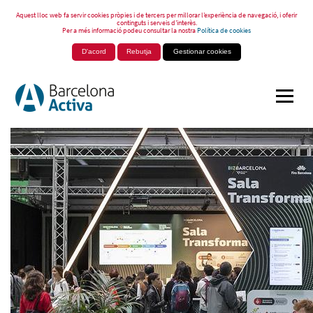
Aquest lloc web fa servir cookies pròpies i de tercers per millorar l’experiència de navegació, i oferir
continguts i serveis d’interès.
Per a més informació podeu consultar la nostra
Política de cookies
D'acord
Rebutja
Gestionar cookies