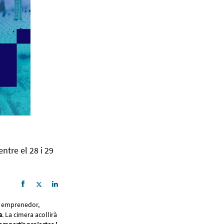
ntre el 28 i 29
a emprenedor,
a
. La cimera acollirà