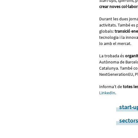
start-ups
,
spin-offs
, 
crear noves col·labo
Durant les dues jorn
activitats. També es 
globals:
transició ene
tecnologia i la innov
lo amb el mercat.
La trobada és
organit
Autònoma de Barcelon
Catalunya. També com
NextGenerationEU, Pla
Informa’t de
totes le
LinkedIn
.
start-u
sectors