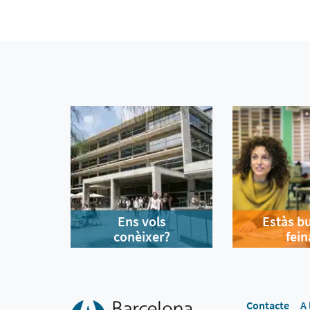
Ens vols
Estàs b
conèixer?
fein
Contacte
A 