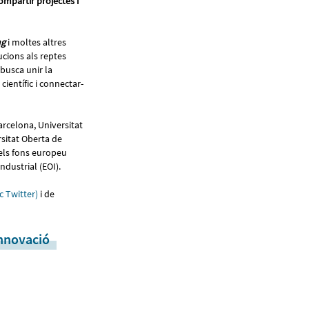
ompartir projectes i
ng
i moltes altres
ucions als reptes
busca unir la
ientífic i connectar-
arcelona, Universitat
sitat Oberta de
els fons europeu
ndustrial (EOI).
ic Twitter)
i de
nnovació