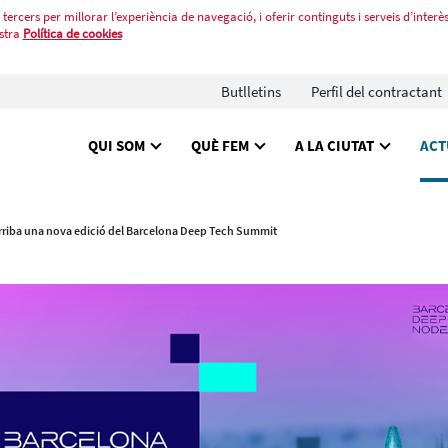
tercers per millorar l’experiència de navegació, i oferir continguts i serveis d’interès
stra
Política de cookies
Butlletins
Perfil del contractant
QUI SOM
QUÈ FEM
A LA CIUTAT
ACT
rriba una nova edició del Barcelona Deep Tech Summit