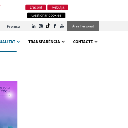
.
D'acord
Rebutja
Gestionar cookies
Premsa
Àrea Personal
UALITAT
TRANSPARÈNCIA
CONTACTE