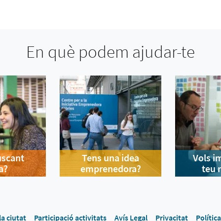
En què podem ajudar-te
uscant
Tens una idea
Vols i
a?
emprenedora?
teu 
la ciutat
Participació activitats
Avís Legal
Privacitat
Polític