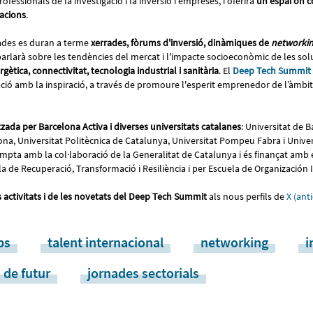
professionals de la investigació i la inversió i empreses, i oferirà
un espai on c
racions
.
ades es duran a terme
xerrades, fòrums d'inversió, dinàmiques de
networki
parlarà sobre les tendències del mercat i l'impacte socioeconòmic de les sol
rgètica, connectivitat, tecnologia industrial i sanitària
. El
Deep Tech Summit
ació amb la inspiració, a través de promoure l'esperit emprenedor de l’àmbit c
zada per Barcelona Activa i diverses universitats catalanes
: Universitat de B
a, Universitat Politècnica de Catalunya, Universitat Pompeu Fabra i Univer
pta amb la col·laboració de la Generalitat de Catalunya i és finançat amb 
 de Recuperació, Transformació i Resiliència i per Escuela de Organización I
s activitats i de les novetats del Deep Tech Summit
als nous perfils de
X (ant
ps
talent internacional
networking
i
 de futur
jornades sectorials