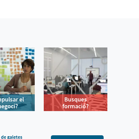
mpulsar el
Busques
negoci?
formació?
a de galetes