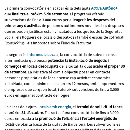
La primera convocatòria en acabar és la dels ajuts
Activa Autòno+
,
que
finalitza el pròxim 5 de setembre
. El programa ofereix
subvencions de fins a 3.000 euros per
alleugerir les despeses del
primer any d’activitat
de persones autònomes novelles. Les despeses
que es poden justificar estan vinculades a les quotes de la Seguretat
Social, els lloguers de locals o despatxos i també d’espais de cotreball
(
coworking
) i els impostos sobre l’inici de l’activitat.
La segona és
Intermedia Locals
, la convocatòria de subvencions a la
intermediació que busca
potenciar la instal·lació de negocis i
comerços en locals desocupats
de la ciutat, la qual
acaba el proper 30
de setembre
. La iniciativa té com a objectiu posar en contacte
persones propietàries de locals sense cap activitat econòmica
instal·lada, com a mínim en els darrers 12 mesos, amb emprenedores
o empreses que cerquen local, i ofereix subvencions de fins a 3.000
euros en signar el contracte de lloguer.
En el cas dels ajuts
Locals amb energia
,
el termini de sol·licitud tanca
el pròxim 31 d’octubre
. Es tracta d’una convocatòria de fins a 3.000
euros enfocada a la
promoció de l’eficiència i l’estalvi energètic de
locals
de planta baixa de la ciutat de Barcelona. Les subvencions es
destinaran a inversions que facilitin la sostenibilitat dels establiments