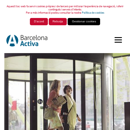
Aquest lloc web fa servir cookies pròpies i de tercers per millorar l’experiència de navegació, i oferir
continguts i serveis d’interès.
Per a més informació podeu consultar la nostra
Política de cookies
D'acord
Rebutja
Gestionar cookies