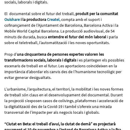
socials, laborals i digitals.
El documental sobre el futur del treball,
produït per la comunitat
Ouishare
i la productora
Createl
, compta amb el suport i
cofinançament de l’Ajuntament de Barcelona, Barcelona Activa i la
Mobile World Capital Barcelona. La producció audiovisual, de 54
minuts de durada, busca
entendre el futur del món laboral
i parla
sobre el teletreball, l’automatització i les noves oportunitats.
Prop d’
una cinquantena de persones expertes valoren les
transformacions socials, laborals i digitals
i es plantegen els possibles
escenaris de treball en el futur. Les aportacions coincideixen en la
importància d’abordar els canvis des de l’humanisme tecnològic per
evitar generar desigualtats.
L’urbanisme, l’arquitectura, el territori, la mobilitat i les noves formes
de treball són claus en el desenvolupament del documental. Durant
la projecció s’exposen casos de colivings, plataformes i acceleració de
la digitalització des de la Covid-19 i també s’ofereix una mirada
transversal de l’impacte per als negocis locals i globals.
“Ciutat en Beta: el treball d’avui, la ciutat de demà” es projectarà
novament el 10 de novembre a l’estand de Barcelona Activa a la fira