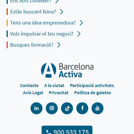
Ens vols conèixer?
Estàs buscant feina?
Tens una idea emprenedora?
Vols impulsar el teu negoci?
Busques formació?
Contacte
A la ciutat
Participació activitats
Avís Legal
Privacitat
Política de galetes
900 533 175