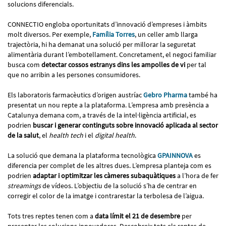
solucions diferencials.
CONNECTIO engloba oportunitats d’innovació d’empreses i àmbits
molt diversos. Per exemple,
Família Torres
, un celler amb llarga
trajectòria, hi ha demanat una solució per millorar la seguretat
alimentària durant l’embotellament. Concretament, el negoci familiar
busca com
detectar cossos estranys dins les ampolles de vi
per tal
que no arribin a les persones consumidores.
Els laboratoris farmacèutics d’origen austríac
Gebro Pharma
també ha
presentat un nou repte a la plataforma. L’empresa amb presència a
Catalunya demana com, a través de la intel·ligència artificial, es
podrien
buscar i generar continguts sobre innovació aplicada al sector
de la salut
, el
health tech
i el
digital health
.
La solució que demana la plataforma tecnològica
GPAINNOVA
es
diferencia per complet de les altres dues. L’empresa planteja com es
podrien
adaptar i optimitzar les càmeres subaquàtiques
a l’hora de fer
streamings
de vídeos. L’objectiu de la solució s’ha de centrar en
corregir el color de la imatge i contrarestar la terbolesa de l’aigua.
Tots tres reptes tenen com a
data límit el 21 de desembre
per
presentar les solucions innovadores. Descobreix tots els reptes de