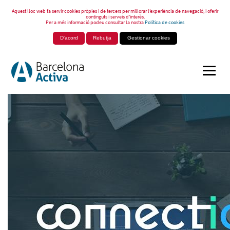
Aquest lloc web fa servir cookies pròpies i de tercers per millorar l’experiència de navegació, i oferir
continguts i serveis d’interès.
Per a més informació podeu consultar la nostra
Política de cookies
D'acord
Rebutja
Gestionar cookies