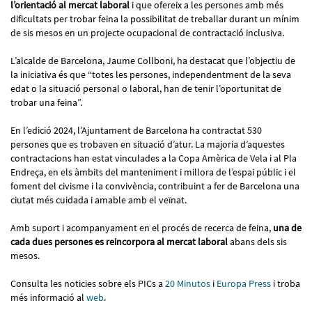
l’orientació al mercat laboral
i que ofereix a les persones amb més
dificultats per trobar feina la possibilitat de treballar durant un mínim
de sis mesos en un projecte ocupacional de contractació inclusiva.
L’alcalde de Barcelona, Jaume Collboni, ha destacat que l’objectiu de
la iniciativa és que “totes les persones, independentment de la seva
edat o la situació personal o laboral, han de tenir l’oportunitat de
trobar una feina”.
En l’edició 2024, l’Ajuntament de Barcelona ha contractat 530
persones que es trobaven en situació d’atur. La majoria d’aquestes
contractacions han estat vinculades a la Copa Amèrica de Vela i al Pla
Endreça, en els àmbits del manteniment i millora de l’espai públic i el
foment del civisme i la convivència, contribuint a fer de Barcelona una
ciutat més cuidada i amable amb el veïnat.
Amb suport i acompanyament en el procés de recerca de feina,
una de
cada dues persones es reincorpora al mercat laboral
abans dels sis
mesos.
Consulta les noticies sobre els PICs a
20 Minutos
i
Europa Press
i troba
més informació al
web
.