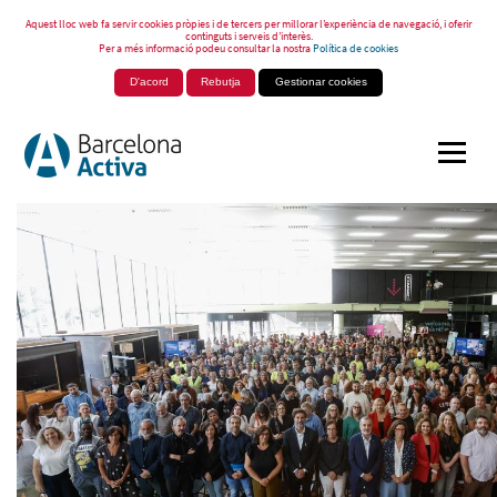
Aquest lloc web fa servir cookies pròpies i de tercers per millorar l’experiència de navegació, i oferir
continguts i serveis d’interès.
Per a més informació podeu consultar la nostra
Política de cookies
D'acord
Rebutja
Gestionar cookies