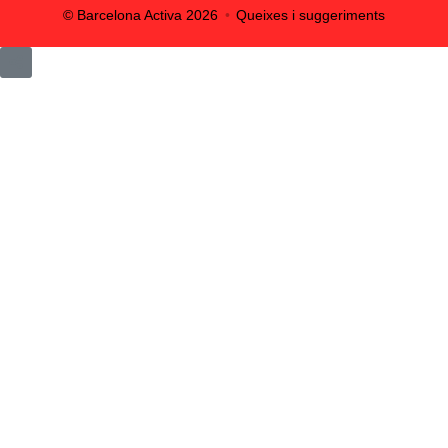
© Barcelona Activa
2026
Queixes i suggeriments