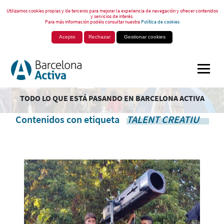
Utilizamos cookies propias y de terceros para mejorar la experiencia de navegación y ofrecer contenidos
y servicios de interés.
Para más información podéis consultar nuestra
Política de cookies
Acepto
Rechazar
Gestionar cookies
TODO LO QUE ESTÁ PASANDO EN BARCELONA ACTIVA
Contenidos con etiqueta
TALENT CREATIU
.