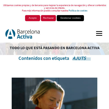
Utilizamos cookies propias y de terceros para mejorar la experiencia de navegación y ofrecer contenidos
y servicios de interés.
Para más información podéis consultar nuestra
Política de cookies
Acepto
Rechazar
Gestionar cookies
TODO LO QUE ESTÁ PASANDO EN BARCELONA ACTIVA
Contenidos con etiqueta
AJUTS
.