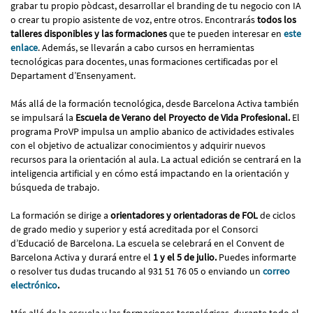
grabar tu propio pòdcast, desarrollar el branding de tu negocio con IA
o crear tu propio asistente de voz, entre otros. Encontrarás
todos los
talleres disponibles y las formaciones
que te pueden interesar en
este
enlace
. Además, se llevarán a cabo cursos en herramientas
tecnológicas para docentes, unas formaciones certificadas por el
Departament d’Ensenyament.
Más allá de la formación tecnológica, desde Barcelona Activa también
se impulsará la
Escuela de Verano del Proyecto de Vida Profesional.
El
programa ProVP impulsa un amplio abanico de actividades estivales
con el objetivo de actualizar conocimientos y adquirir nuevos
recursos para la orientación al aula. La actual edición se centrará en la
inteligencia artificial y en cómo está impactando en la orientación y
búsqueda de trabajo.
La formación se dirige a
orientadores y orientadoras de FOL
de ciclos
de grado medio y superior y está acreditada por el Consorci
d’Educació de Barcelona. La escuela se celebrará en el Convent de
Barcelona Activa y durará entre el
1 y el 5 de julio.
Puedes informarte
o resolver tus dudas trucando al 931 51 76 05 o enviando un
correo
electrónico
.
Más allá de la escuela y las formaciones tecnológicas, durante todo el