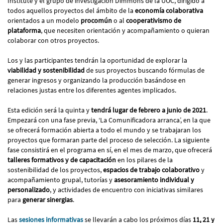
Institute y el grupo de investigación Dimmons de la UOC, dirigido a
todos aquellos proyectos del ámbito de la
economía colaborativa
orientados a un modelo
procomún
o al
cooperativismo de
plataforma
, que necesiten orientación y acompañamiento o quieran
colaborar con otros proyectos.
Los y las participantes tendrán la oportunidad de explorar la
viabilidad y sostenibilidad
de sus proyectos buscando fórmulas de
generar ingresos y organizando la producción basándose en
relaciones justas entre los diferentes agentes implicados.
Esta edición será la quinta y
tendrá lugar de febrero a junio de 2021
.
Empezará con una fase previa, ‘La Comunificadora arranca’, en la que
se ofrecerá formación abierta a todo el mundo y se trabajaran los
proyectos que formaran parte del proceso de selección. La siguiente
fase consistirá en el programa en sí, en el mes de marzo, que ofrecerá
talleres formativos y de capacitación
en los pilares de la
sostenibilidad de los proyectos,
espacios de trabajo colaborativo
y
acompañamiento grupal, tutorías y
asesoramiento individual y
personalizado
, y actividades de encuentro con iniciativas similares
para
generar sinergias
.
Las
sesiones informativas
se llevarán a cabo los próximos días
11, 21 y