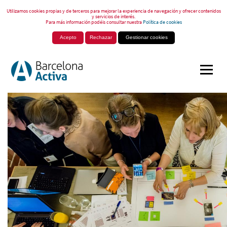
Utilizamos cookies propias y de terceros para mejorar la experiencia de navegación y ofrecer contenidos
y servicios de interés.
Para más información podéis consultar nuestra
Política de cookies
Acepto
Rechazar
Gestionar cookies