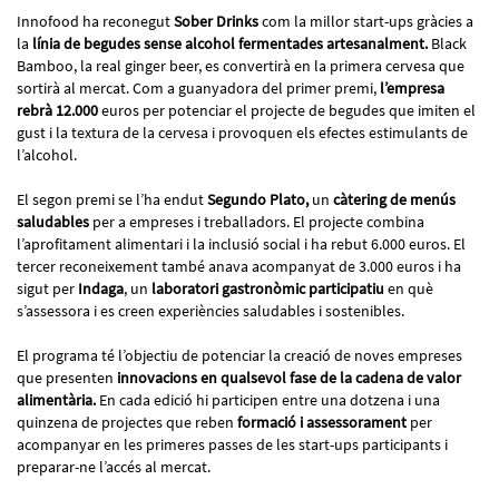
Innofood ha reconegut
Sober Drinks
com la millor start-ups gràcies a
la
línia de begudes sense alcohol fermentades artesanalment.
Black
Bamboo, la real ginger beer, es convertirà en la primera cervesa que
sortirà al mercat. Com a guanyadora del primer premi,
l’empresa
rebrà 12.000
euros per potenciar el projecte de begudes que imiten el
gust i la textura de la cervesa i provoquen els efectes estimulants de
l’alcohol.
El segon premi se l’ha endut
Segundo Plato,
un
càtering de menús
saludables
per a empreses i treballadors. El projecte combina
l’aprofitament alimentari i la inclusió social i ha rebut 6.000 euros. El
tercer reconeixement també anava acompanyat de 3.000 euros i ha
sigut per
Indaga
, un
laboratori gastronòmic participatiu
en què
s’assessora i es creen experiències saludables i sostenibles.
El programa té l’objectiu de potenciar la creació de noves empreses
que presenten
innovacions en qualsevol fase de la cadena de valor
alimentària.
En cada edició hi participen entre una dotzena i una
quinzena de projectes que reben
formació i assessorament
per
acompanyar en les primeres passes de les start-ups participants i
preparar-ne l’accés al mercat.