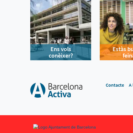
Ens vols
Estàs b
conèixer?
fein
Contacte
A 