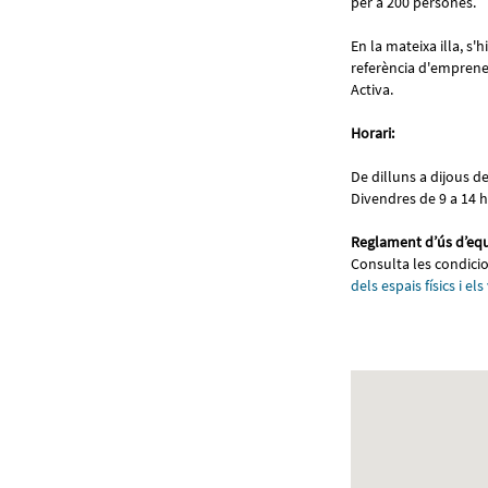
per a 200 persones.
En la mateixa illa, s
referència d'emprene
Activa.
Horari:
De dilluns a dijous de
Divendres de 9 a 14 h
Reglament d’ús d’eq
Consulta les condicio
dels espais físics i els