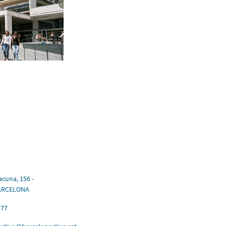
acuna, 156 -
BARCELONA
 77