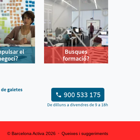
mpulsar el
Busques
negoci?
formació?
a de galetes
900 533 175
De dilluns a divendres de 9 a 18h
© Barcelona Activa
2026
Queixes i suggeriments