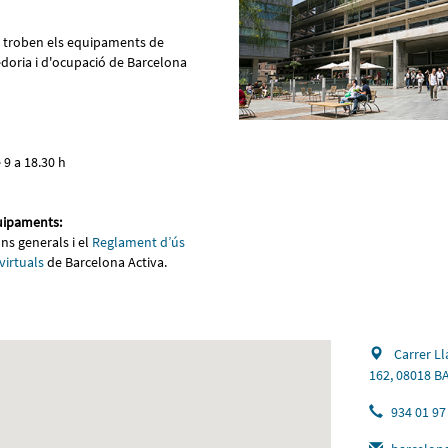
'hi troben els equipaments de
doria i d'ocupació de Barcelona
 9 a 18.30 h
uipaments:
ns generals i el
Reglament d’ús
 virtuals
de Barcelona Activa.
Carrer Ll
162, 08018 
934 01 97