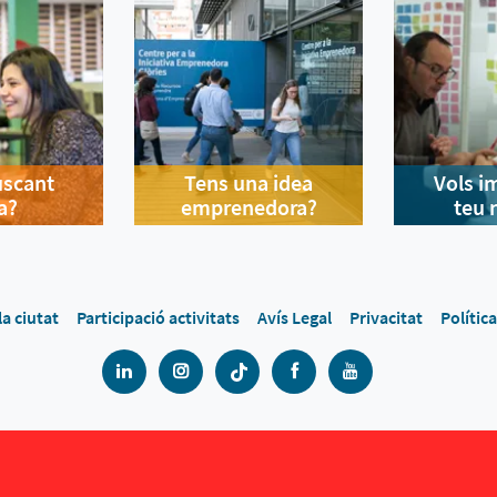
uscant
Tens una idea
Vols i
a?
emprenedora?
teu 
la ciutat
Participació activitats
Avís Legal
Privacitat
Polític