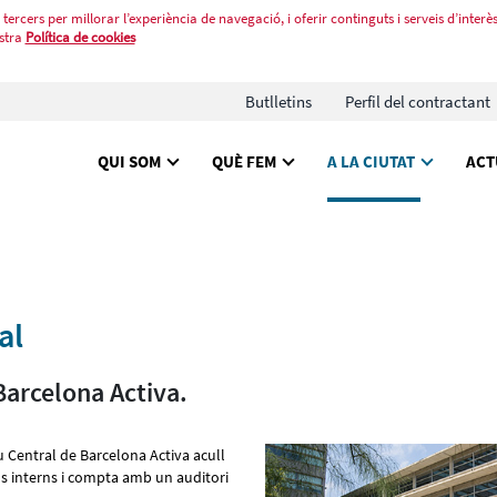
tercers per millorar l’experiència de navegació, i oferir continguts i serveis d’interès
stra
Política de cookies
Butlletins
Perfil del contractant
QUI SOM
QUÈ FEM
A LA CIUTAT
ACT
al
Barcelona Activa.
u Central de Barcelona Activa acull
us interns i compta amb un auditori