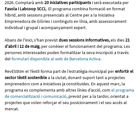
2026. Comptarà amb
20 iniciatives participants
i serà executada per
Fasola i Labcoop SCCL
. El programa combina formació en format
híbrid, amb sessions presencials al Centre per a la Iniciativa
Emprenedora de Glòries i continguts en línia, amb assessorament
individual i grupal i acompanyament expert.
Abans de l'inici, s'han previst
dues sessions informatives,
els dies
21
d'abril
i
12 de maig
, per conèixer el funcionament del programa. Les
persones interessades poden formalitzar la seva inscripció a través
del
formulari disponible al web de Barcelona Activa
.
RevESStim el Tèxtil forma part de l’estratègia municipal per
enfortir el
sector tèxtil sostenible
a la ciutat, donant suport tant a projectes
emprenedors com a iniciatives ja constituïdes. En aquest marc, la
programa es complementa amb altres línies d’acció, com
el programa
de comercialització i comunicació
, previst per a la tardor, orientat a
projectes que volen reforçar el seu posicionament i el seu accés al
mercat.