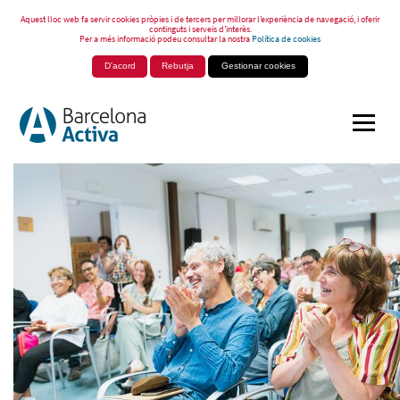
Aquest lloc web fa servir cookies pròpies i de tercers per millorar l’experiència de navegació, i oferir
continguts i serveis d’interès.
Per a més informació podeu consultar la nostra
Política de cookies
D'acord
Rebutja
Gestionar cookies