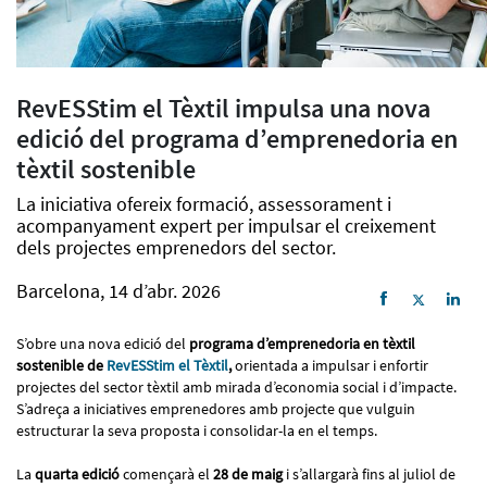
RevESStim el Tèxtil impulsa una nova
edició del programa d’emprenedoria en
tèxtil sostenible
La iniciativa ofereix formació, assessorament i
acompanyament expert per impulsar el creixement
dels projectes emprenedors del sector.
Barcelona, 14 d’abr. 2026
S’obre una nova edició del
programa d’emprenedoria en tèxtil
sostenible de
RevESStim el Tèxtil
,
orientada a impulsar i enfortir
projectes del sector tèxtil amb mirada d’economia social i d’impacte.
S’adreça a iniciatives emprenedores amb projecte que vulguin
estructurar la seva proposta i consolidar-la en el temps.
La
quarta edició
començarà el
28 de maig
i s’allargarà fins al juliol de