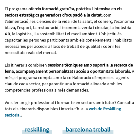
El programa
ofereix formació gratuïta, pràctica i intensiva en els
sectors estratègics generadors d'ocupació a la ciutat
, com
l’alimentació, les ciències de la vida i de la salut, el comerç, l’economia
blava, l'esport, la restauració, l’economia verda i circular, la indústria
4.0, la logística, i la sostenibilitat i el medi ambient. L’objectiu és
capacitar les persones participants amb els coneixements i habilitats
necessàries per accedir a llocs de treball de qualitat i cobrir les
necessitats reals del mercat.
Els itineraris combinen
sessions tècniques amb suport a la recerca de
feina, acompanyament personalitzat i accés a oportunitats laborals.
A
més, el programa compta amb la col·laboració d’empreses i agents
clau de cada sector, per garantir una formació alineada amb les
competències professionals més demanades.
Vols fer un gir professional i formar-te en sectors amb futur? Consulta
tots els itineraris disponibles i inscriu-t’hi a la
web de Reskilling
sectorial
.
reskilling
barcelona treball