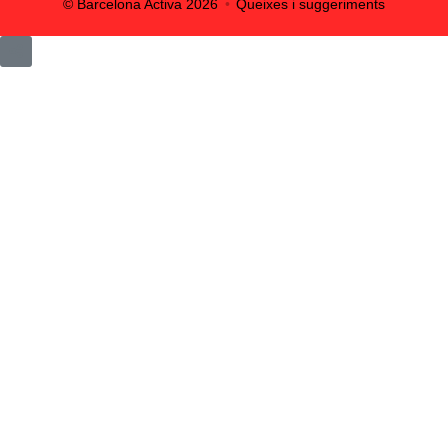
© Barcelona Activa
2026
Queixes i suggeriments