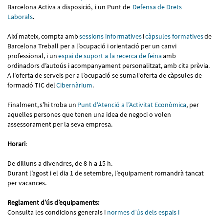
Barcelona Activa a disposició, i un Punt de
Defensa de Drets
Laborals
.
Així mateix, compta amb
sessions informatives
i
càpsules formatives
de
Barcelona Treball per a l’ocupació i orientació per un canvi
professional, i un
espai de suport a la recerca de feina
amb
ordinadors d’autoús i acompanyament personalitzat, amb cita prèvia.
A l’oferta de serveis per a l’ocupació se suma l’oferta de càpsules de
formació TIC del
Cibernàrium
.
Finalment, s’hi troba un
Punt d’Atenció a l’Activitat Econòmic
a
, per
aquelles persones que tenen una idea de negoci o volen
assessorament per la seva empresa.
Horari
:
De dilluns a divendres, de 8 h a 15 h.
Durant l’agost i el dia 1 de setembre, l’equipament romandrà tancat
per vacances.
Reglament d’ús d’equipaments:
Consulta les condicions generals i
normes d’ús dels espais i