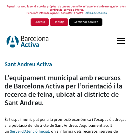
Aquest lloc web fa servir cookies pròpies i de tercers per millorar l’experiència de navegació, i oferir
continguts i serveis d’interès.
Per a més informació podeu consultar la nostra
Política de cookies
D'acord
Rebutja
Gestionar cookies
Sant Andreu Activa
L’equipament municipal amb recursos
de Barcelona Activa per l’orientació i la
recerca de feina, ubicat al districte de
Sant Andreu.
És l'espai municipal per a la promoció econòmica i l’ocupació adreçat
a la població del districte de Sant Andreu. L’equipament acull
un
Servei d’Atenció Inicia
l,
on s’informa dels recursos i serveis de