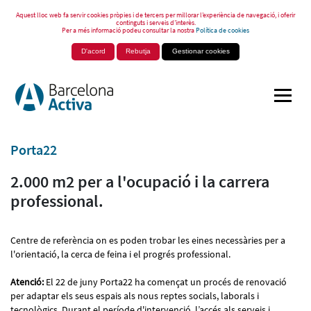
Aquest lloc web fa servir cookies pròpies i de tercers per millorar l’experiència de navegació, i oferir
continguts i serveis d’interès.
Per a més informació podeu consultar la nostra
Política de cookies
D'acord
Rebutja
Gestionar cookies
Porta22
2.000 m2 per a l'ocupació i la carrera
professional.
Centre de referència on es poden trobar les eines necessàries per a
l'orientació, la cerca de feina i el progrés professional.
Atenció:
El 22 de juny Porta22 ha començat un procés de renovació
per adaptar els seus espais als nous reptes socials, laborals i
tecnològics. Durant el període d'intervenció, l’accés als serveis i