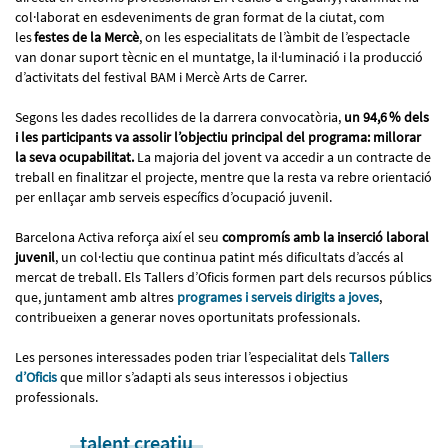
col·laborat en esdeveniments de gran format de la ciutat, com
les
festes de la Mercè
, on les especialitats de l’àmbit de l’espectacle
van donar suport tècnic en el muntatge, la il·luminació i la producció
d’activitats del festival BAM i Mercè Arts de Carrer.
Segons les dades recollides de la darrera convocatòria,
un 94,6 % dels
i les participants va assolir l’objectiu principal del programa: millorar
la seva ocupabilitat.
La majoria del jovent va accedir a un contracte de
treball en finalitzar el projecte, mentre que la resta va rebre orientació
per enllaçar amb serveis específics d’ocupació juvenil.
Barcelona Activa reforça així el seu
compromís amb la inserció laboral
juvenil
, un col·lectiu que continua patint més dificultats d’accés al
mercat de treball. Els Tallers d’Oficis formen part dels recursos públics
que, juntament amb altres
programes i serveis dirigits a joves
,
contribueixen a generar noves oportunitats professionals.
Les persones interessades poden triar l’especialitat dels
Tallers
d’Oficis
que millor s’adapti als seus interessos i objectius
professionals.
talent creatiu