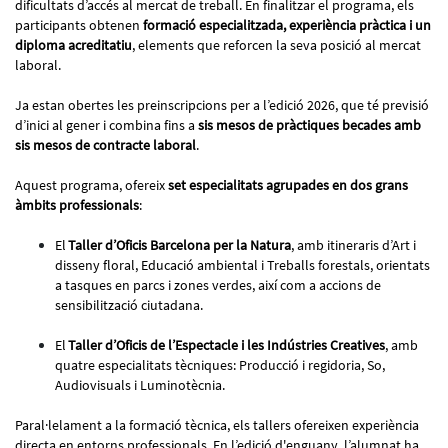
dificultats d’accés al mercat de treball. En finalitzar el programa, els
participants obtenen
formació especialitzada, experiència pràctica i un
diploma acreditatiu
, elements que reforcen la seva posició al mercat
laboral.
Ja estan obertes les preinscripcions per a l’edició 2026, que té previsió
d’inici al gener i combina fins a
sis mesos de pràctiques becades amb
sis mesos de contracte laboral
.
Aquest programa, ofereix
set especialitats agrupades en dos grans
àmbits professionals
:
El
Taller d’Oficis Barcelona per la Natura
, amb itineraris d’Art i
disseny floral, Educació ambiental i Treballs forestals, orientats
a tasques en parcs i zones verdes, així com a accions de
sensibilització ciutadana.
El
Taller d’Oficis de l’Espectacle i les Indústries Creatives
, amb
quatre especialitats tècniques: Producció i regidoria, So,
Audiovisuals i Luminotècnia.
Paral·lelament a la formació tècnica, els tallers ofereixen experiència
directa en entorns professionals. En l’edició d'enguany, l’alumnat ha