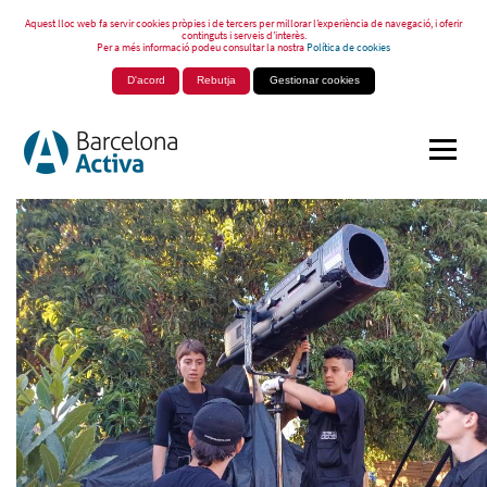
Aquest lloc web fa servir cookies pròpies i de tercers per millorar l’experiència de navegació, i oferir
continguts i serveis d’interès.
Per a més informació podeu consultar la nostra
Política de cookies
D'acord
Rebutja
Gestionar cookies