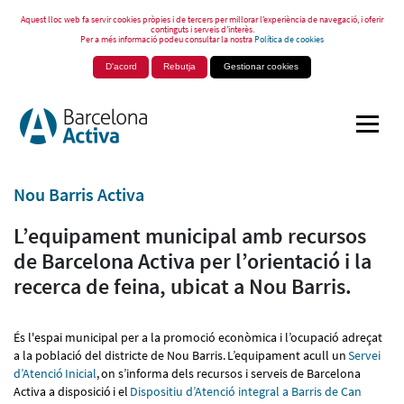
Aquest lloc web fa servir cookies pròpies i de tercers per millorar l’experiència de navegació, i oferir
continguts i serveis d’interès.
Per a més informació podeu consultar la nostra
Política de cookies
D'acord
Rebutja
Gestionar cookies
Nou Barris Activa
L’equipament municipal amb recursos
de Barcelona Activa per l’orientació i la
recerca de feina, ubicat a Nou Barris.
És l'espai municipal per a la promoció econòmica i l’ocupació adreçat
a la població del districte de Nou Barris. L’equipament acull un
Servei
d’Atenció Inicial
, on s’informa dels recursos i serveis de Barcelona
Activa a disposició i el
Dispositiu d’Atenció integral a Barris de Can