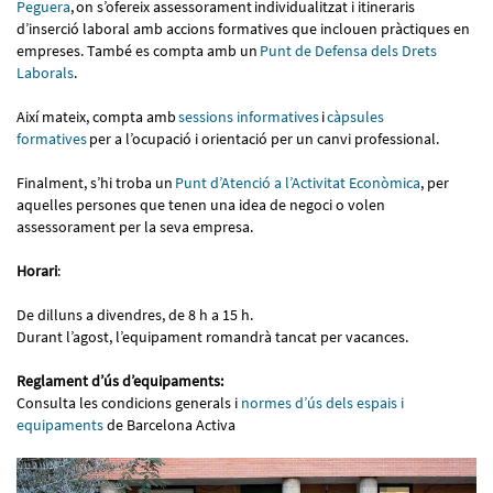
Peguera
, on s’ofereix assessorament individualitzat i itineraris
d’inserció laboral amb accions formatives que inclouen pràctiques en
empreses. També es compta amb un
Punt de Defensa dels Drets
Laborals
.
Així mateix, compta amb
sessions informatives
i
càpsules
formatives
per a l’ocupació i orientació per un canvi professional.
Finalment, s’hi troba un
Punt d’Atenció a l’Activitat Econòmic
a
, per
aquelles persones que tenen una idea de negoci o volen
assessorament per la seva empresa.
Horari
:
De dilluns a divendres, de 8 h a 15 h.
Durant l’agost, l’equipament romandrà tancat per vacances.
Reglament d’ús d’equipaments:
Consulta les condicions generals i
normes d’ús dels espais i
equipaments
de Barcelona Activa