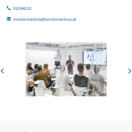
932346131
noubarrisactiva@barcelonactiva.cat