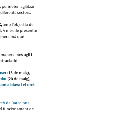
s permeten agilitzar
 diferents sectors.
,
amb l’objectiu de
l. A més de presentar
primera mà què
 manera més àgil i
ntractació.
aser
(18 de maig),
únior
(20 de maig),
omia blava i el dret
eb de Barcelona
 el funcionament de