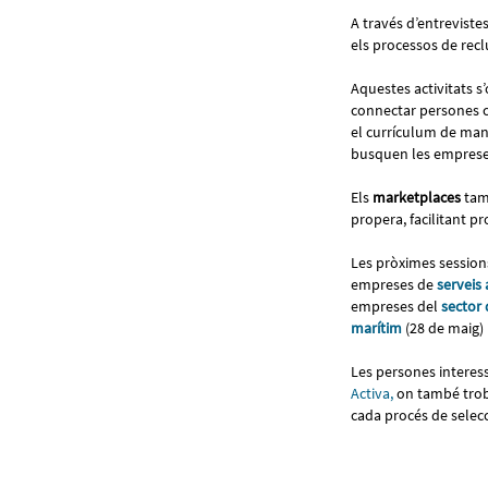
A través d’entreviste
els processos de recl
Aquestes activitats s
connectar persones c
el currículum de man
busquen les empreses
Els
marketplaces
tamb
propera, facilitant p
Les pròximes session
empreses de
serveis 
empreses del
sector
marítim
(28 de maig)
Les persones interess
Activa,
on també troba
cada procés de selec