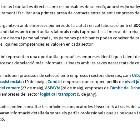
s breus i contactes directes amb responsables de selecció, aquestes jornade
utament i facilitar una primera presa de contacte entre talent i empreses de
’organitzen amb empreses pioneres de la ciutat i en col·laboració amb el
SOC
andidates amb oportunitats laborals reals i apropar-les al mercat de trebal
era directa i personalitzada, les persones participants poden conèixer de 
 i quines competències es valoren en cada sector.
é representen una oportunitat perquè les empreses identifiquin talent de
rocessos de selecció més informats i alineats amb les seves necessitats de co
s inclouen processos de selecció amb empreses i sectors diversos, com
Urb
assistencials
(19 de maig),
Condis
i empreses que cerquen perfils de
nivell j
 del comerç
(27 de maig),
ASPAYM
(28 de maig), empreses de l’
àmbit de l’econ
 i empreses del sector
logística i transport
(5 de juny).
ades poden consultar les pròximes convocatòries i inscriure’s a través del
w
ran informació detallada sobre els perfils professionals que es busquen i
ció.