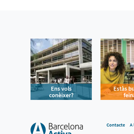
Ens vols
Estàs b
conèixer?
fein
Contacte
A 