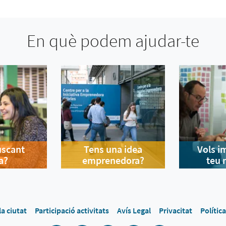
En què podem ajudar-te
uscant
Tens una idea
Vols i
a?
emprenedora?
teu 
la ciutat
Participació activitats
Avís Legal
Privacitat
Polític