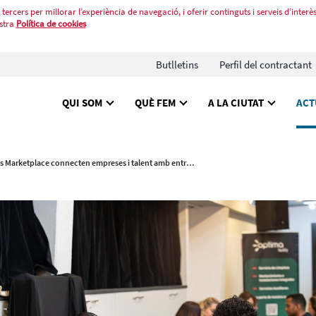
tercers per millorar l’experiència de navegació, i oferir continguts i serveis d’interès
stra
Política de cookies
Butlletins
Perfil del contractant
QUI SOM
QUÈ FEM
A LA CIUTAT
ACT
Els Marketplace connecten empreses i talent amb entrevistes directes i noves oportunitats laborals