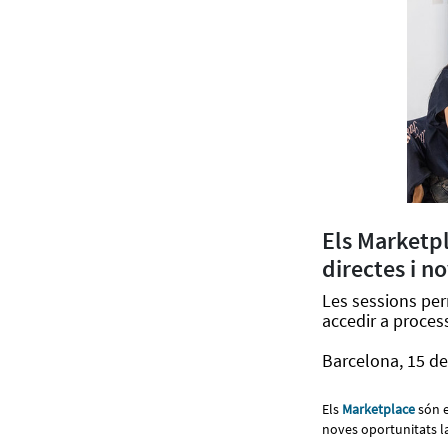
Els Marketp
directes i n
Les sessions per
accedir a proces
Barcelona, 15 d
Els
Marketplace
són e
noves oportunitats l