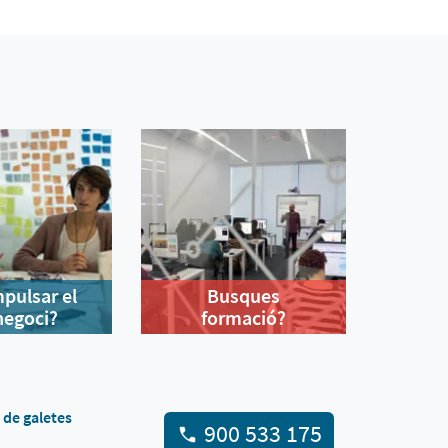
mpulsar el
Busques
negoci?
formació?
a de galetes
900 533 175