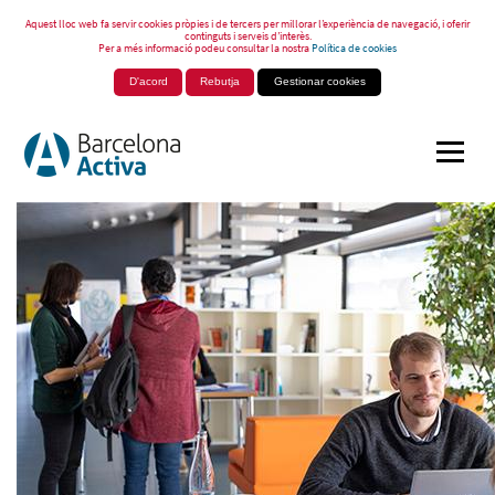
Aquest lloc web fa servir cookies pròpies i de tercers per millorar l’experiència de navegació, i oferir
continguts i serveis d’interès.
Per a més informació podeu consultar la nostra
Política de cookies
D'acord
Rebutja
Gestionar cookies