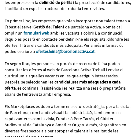
les empreses en la
definició de perfils
i la preselecció de candidatures,
i facilitant un espai estructurat de trobada i entrevistes.
En primer lloc, les empreses que volen incorporar nou talent tenen a
l’abast el servei
Gestió del Talent
de Barcelona Activa. Només cal
omplir un
formulari web
amb les vacants a cobrir i, a continuació,
l’equip es posarà en contacte per definir-ne els requisits, difondre les
ofertes i filtrar els candidats més adequats. Per a més informació,
podeu escriure a
ofertesfeina@barcelonactiva.cat
.
En segon lloc, les persones en procés de recerca de feina poden
consultar les ofertes al web de Barcelona Activa Treball i enviar el
currículum a aquelles vacants en les que estiguin interessades.
Després, se seleccionen les
candidatures més adequades a cada
oferta
, es confirma l’assistència i es realitza una sessió preparatòria
abans de l’entrevista amb l’empresa.
Els Marketplaces es duen a terme en sectors estratègics per a la ciutat
de Barcelona, com l'audiovisual i la indústria 4.0, i amb empreses
capdavanteres com Lavinia, Fundació Pere Tarrés, el Clúster
Audiovisual de Catalunya o Ametller Origen. A més, s’organitzen en
diverses fires sectorials per apropar el talent a la realitat de les
empreses i els seus sectors.