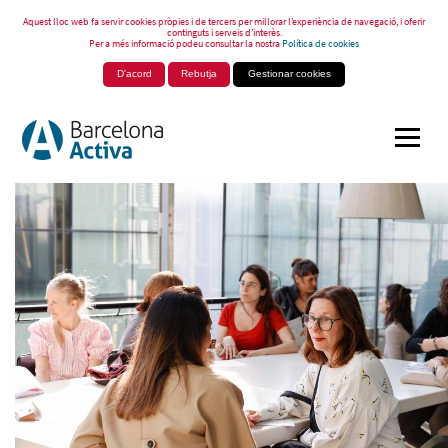
Aquest lloc web fa servir cookies pròpies i de tercers per millorar l’experiència de navegació, i oferir
continguts i serveis d’interès.
Per a més informació podeu consultar la nostra
Política de cookies
D'acord
Rebutja
Gestionar cookies