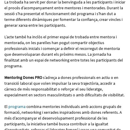
La trobada ha servit per donar la benvinguda a les participants i iniciar
el procés d’acompanyament entre mentores i mentorades. Durant la
sessió s'ha presentat el funcionament del programa i s'han dut a
terme diferents dinàmiques per fomentar la confiança, crear vincles i
generar xarxa entre les participants.
L’acte també ha inclòs el primer espai de trobada entre mentora i
mentorada, on les parelles han pogut compartir objectius
professionals inicials i començar a definir el recorregut de mentoria
que desenvoluparan durant els pròxims mesos. La jornada ha
finalitzat amb un espai de networking entre totes les participants del
programa.
Mentoring Dones PRO
s’adreça a dones professionals en actiu o en
transició laboral que volen impulsar la seva trajectòria, accedir a
càrrecs de més responsabilitat o reforçar el seu lideratge,
especialment en sectors masculinitzats o amb dificultats de visibilitat.
El
programa
combina mentories individuals amb accions grupals de
formació, networking i xerrades inspiradores amb dones referents. A
més d’acompanyar el desenvolupament professional de les
participants, la iniciativa també busca contribuir a la igualtat
d’oportunitats, reforçar el lideratge femení i crear una comunitat de