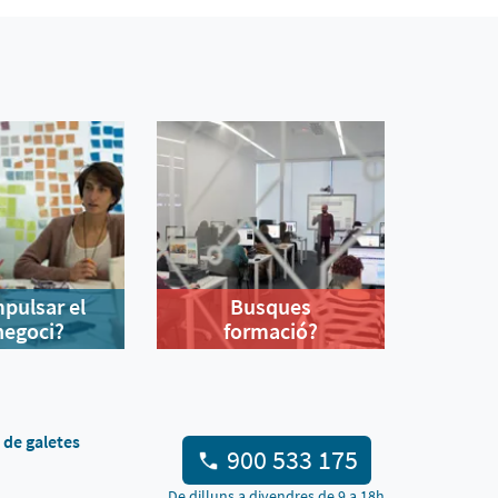
mpulsar el
Busques
negoci?
formació?
a de galetes
900 533 175
De dilluns a divendres de 9 a 18h