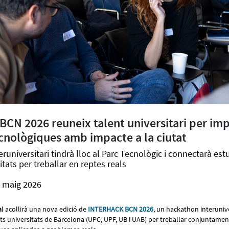
CN 2026 reuneix talent universitari per imp
cnològiques amb impacte a la ciutat
runiversitari tindrà lloc al Parc Tecnològic i connectarà est
itats per treballar en reptes reals
e maig 2026
a
l acollirà una nova edició de
INTERHACK BCN 2026
, un hackathon interunive
ts universitats de Barcelona (UPC, UPF, UB i UAB) per treballar conjuntament