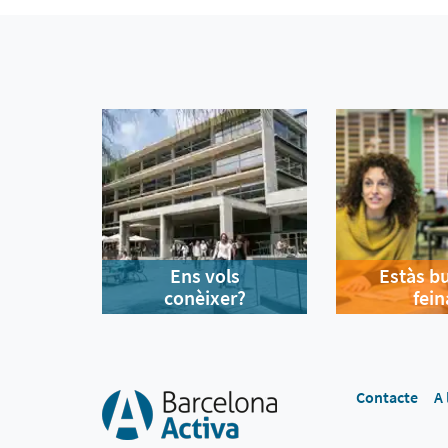
Ens vols
Estàs b
conèixer?
fein
Contacte
A 