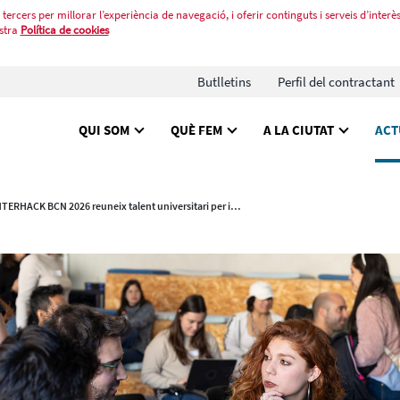
tercers per millorar l’experiència de navegació, i oferir continguts i serveis d’interès
stra
Política de cookies
Butlletins
Perfil del contractant
QUI SOM
QUÈ FEM
A LA CIUTAT
ACT
INTERHACK BCN 2026 reuneix talent universitari per impulsar solucions tecnològiques amb impacte a la ciutat