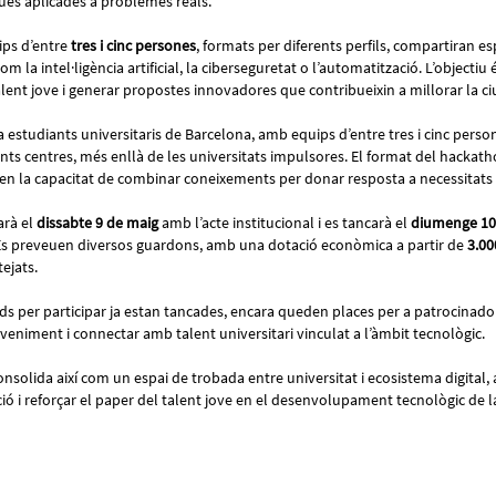
ues aplicades a problemes reals.
ips d’entre
tres i cinc persones
, formats per diferents perfils, compartiran 
m la intel·ligència artificial, la ciberseguretat o l’automatització. L’objectiu
alent jove i generar propostes innovadores que contribueixin a millorar la ci
 a estudiants universitaris de Barcelona, amb equips d’entre tres i cinc person
ents centres, més enllà de les universitats impulsores. El format del hackath
 i en la capacitat de combinar coneixements per donar resposta a necessitats 
rà el
dissabte 9 de maig
amb l’acte institucional i es tancarà el
diumenge 10
 Es preveuen diversos guardons, amb una dotació econòmica a partir de
3.00
tejats.
ituds per participar ja estan tancades, encara queden places per a patrocinado
veniment i connectar amb talent universitari vinculat a l’àmbit tecnològic.
olida així com un espai de trobada entre universitat i ecosistema digital, 
ió i reforçar el paper del talent jove en el desenvolupament tecnològic de l