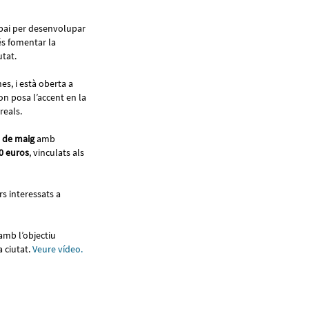
espai per desenvolupar
 és fomentar la
utat.
es, i està oberta a
on posa l’accent en la
reals.
 de maig
amb
0 euros
, vinculats als
rs interessats a
amb l’objectiu
a ciutat.
Veure vídeo.