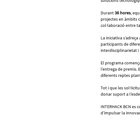
solucions tecnològiq
Durant
36 hores
, equ
projectes en àmbits co
col·laboració entre t
La iniciativa s’adreça
participants de difer
interdisciplinarietat
El programa comença
l’entrega de premis.
diferents reptes plan
Tot i que les sol·lic
donar suport a l’esde
INTERHACK BCN es cons
d’impulsar la innovac