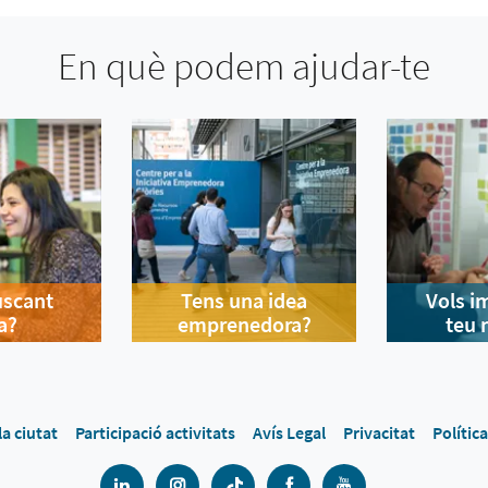
En què podem ajudar-te
uscant
Tens una idea
Vols i
a?
emprenedora?
teu 
la ciutat
Participació activitats
Avís Legal
Privacitat
Polític