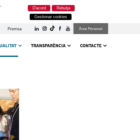
.
D'acord
Rebutja
Gestionar cookies
Premsa
Àrea Personal
UALITAT
TRANSPARÈNCIA
CONTACTE