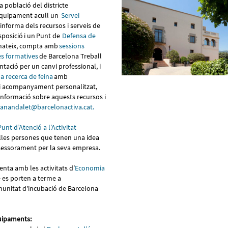
a població del districte
’equipament acull un
Servei
s’informa dels recursos i serveis de
sposició i un Punt de
Defensa de
 mateix, compta amb
sessions
s formatives
de Barcelona Treball
entació per un canvi professional, i
la recerca de feina
amb
 i acompanyament personalitzat,
informació sobre aquests recursos i
canandalet@barcelonactiva.cat.
Punt d’Atenció a l’Activitat
lles persones que tenen una idea
sessorament per la seva empresa.
nta amb les activitats d’
Economia
 es porten a terme a
omunitat d'incubació de Barcelona
uipaments: