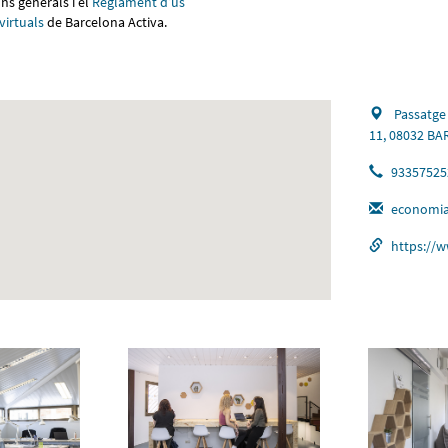
ns generals i el
Reglament d’ús
 virtuals
de Barcelona Activa.
Passatge
11, 08032 B
93357525
economia
https://w