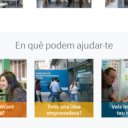
En què podem ajudar-te
uscant
Tens una idea
Vols i
a?
emprenedora?
teu 