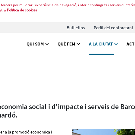
tercers per millorar l’experiència de navegació, i oferir continguts i serveis d’interès
stra
Política de cookies
Butlletins
Perfil del contractant
QUI SOM
QUÈ FEM
A LA CIUTAT
ACT
economia social i d'impacte i serveis de Bar
nardó.
per a la promoció econòmica i