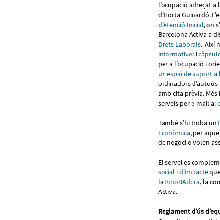
l’ocupació adreçat a l
d'Horta Guinardó. L
d’Atenció Inicial
, on 
Barcelona Activa a di
Drets Laborals
. Així
informatives
i
càpsule
per a l’ocupació i ori
un
espai de suport a 
ordinadors d’autoús
amb cita prèvia. Més 
serveis per e-mail a:
També s’hi troba un
Econòmic
a
, per aque
de negoci o volen as
El servei es compleme
social i d'impacte
que
la
InnoBAdora
, la c
Activa.
Reglament d’ús d’eq