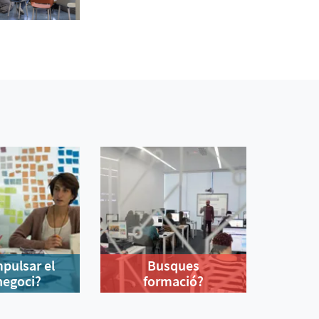
mpulsar el
Busques
negoci?
formació?