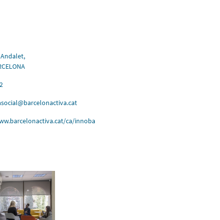
 Andalet,
ARCELONA
2
social@barcelonactiva.cat
ww.barcelonactiva.cat/ca/innoba