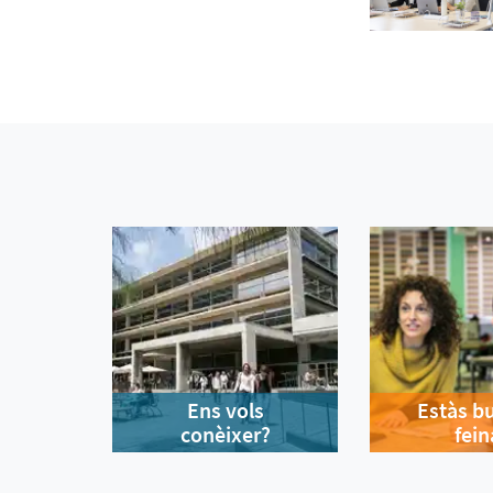
Ens vols
Estàs b
conèixer?
fein