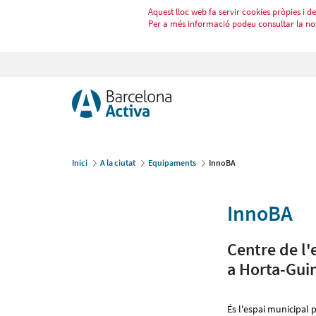
Aquest lloc web fa servir cookies pròpies i de 
Per a més informació podeu consultar la no
Inici
A la ciutat
Equipaments
InnoBA
InnoBA
Centre de l'
a Horta-Gui
És l'espai municipal 