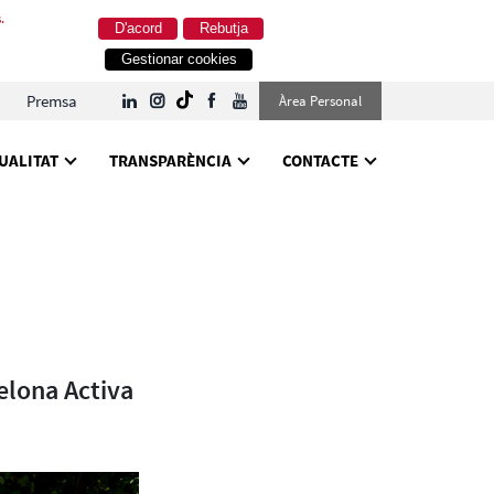
.
D'acord
Rebutja
Gestionar cookies
Premsa
Àrea Personal
UALITAT
TRANSPARÈNCIA
CONTACTE
celona Activa