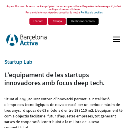
Aquest lloc web fa servir cookies pròpies i de tercers per millorar l’experiència de navegació, i oferir
continguts i serveis d’interès.
Per a més informació podeu consultar la nostra
Política de cookies
D'acord
Rebutja
Gestionar cookies
Startup Lab
L’equipament de les startups
innovadores amb focus deep tech.
Situat al 22@, aquest entorn d'innovació permet la instal·lació
d'empreses tecnològiques de nova creació per un període màxim de
tres anys, i disposa de 63 mòduls d'entre 18 i 110 m2. L'equipament té
com a objectiu facilitar el futur d'aquestes empreses, tot generant
xarxes de cooperació i contribuint a la millora de la seva
competitivitat.