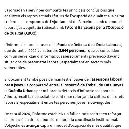
La jornada va servir per compartir les principals conclusions que
analitzen els reptes actuals i futurs de l’ocupació de qualitat a la ciutat
i referma el compromís de l’Ajuntament de Barcelona amb un model
laboral just, equitatiu i alineat amb l’
Acord Barcelona per a l’Ocupació
de Qualitat (ABOQ)
.
L’informe destaca la tasca dels
Punts de Defensa dels Drets Laborals
,
que durant el 2025 van atendre
3.644 persones
, i que es consoliden
com un servei clau d’informació, assessorament i prevenció davant
situacions de precarietat laboral, especialment en sectors més
vulnerables.
El document també posa de manifest el paper de l’
assessoria laboral
per a joves
i la cooperació entre la
Inspecció de Treball de Catalunya
i
la
Guàrdia Urbana
per millorar la detecció d’infraccions laborals.
Alhora, recull la necessitat de continuar reforçant la cultura dels drets
laborals, especialment entre les persones joves i nouvingudes.
De cara al 2026, l’informe estableix un full de ruta centrat en reforçar
la formació en drets laborals i millorar la coordinació institucional.
L’objectiu és avançar cap a un model d’ocupació de més qualitat que