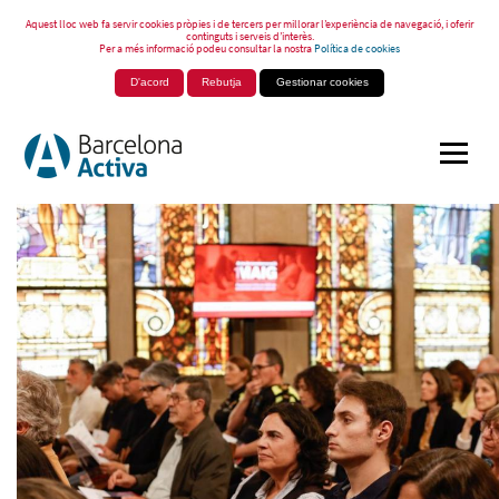
Aquest lloc web fa servir cookies pròpies i de tercers per millorar l’experiència de navegació, i oferir
continguts i serveis d’interès.
Per a més informació podeu consultar la nostra
Política de cookies
D'acord
Rebutja
Gestionar cookies