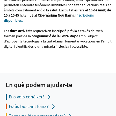
permeten entendre fenòmens invisibles i conèixer aplicacions reals en
àmbits com l’alimentació o la salut. L’activitat es farà el
16 de maig, de
10 a 10.45 h
, també al
Cibernàrium Nou Barris
.
Inscripcions
disponibles.
Les
dues activitats
requereixen inscripció prèvia a través del web i
formen part de la
programació de la Festa Major
amb l’objectiu
d’apropar la tecnologia a la ciutadania i fomentar vocacions en l’àmbit
digital i científic des d’una mirada inclusiva i accessible.
En què podem ajudar-te
Ens vols conèixer?
Estàs buscant feina?
Tens una idea emprenedora?