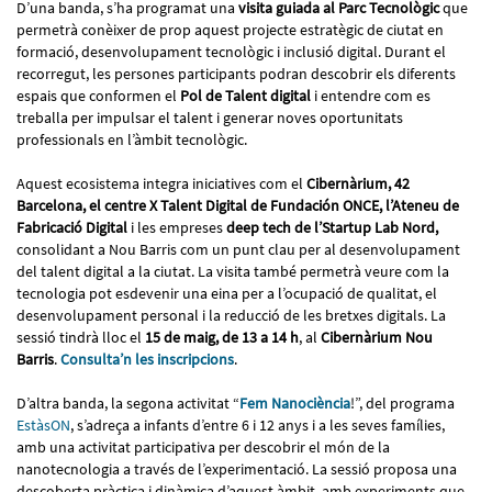
D’una banda, s’ha programat una
visita guiada al Parc Tecnològic
que
permetrà conèixer de prop aquest projecte estratègic de ciutat en
formació, desenvolupament tecnològic i inclusió digital. Durant el
recorregut, les persones participants podran descobrir els diferents
espais que conformen el
Pol de Talent digital
i entendre com es
treballa per impulsar el talent i generar noves oportunitats
professionals en l’àmbit tecnològic.
Aquest ecosistema integra iniciatives com el
Cibernàrium, 42
Barcelona, el centre X Talent Digital de Fundación ONCE, l’Ateneu de
Fabricació Digital
i les empreses
deep tech de l’Startup Lab Nord,
consolidant a Nou Barris com un punt clau per al desenvolupament
del talent digital a la ciutat. La visita també permetrà veure com la
tecnologia pot esdevenir una eina per a l’ocupació de qualitat, el
desenvolupament personal i la reducció de les bretxes digitals. La
sessió tindrà lloc el
15 de maig, de 13 a 14 h
, al
Cibernàrium Nou
Barris
.
Consulta’n les inscripcions
.
D’altra banda, la segona activitat “
Fem Nanociència
!”, del programa
EstàsON
, s’adreça a infants d’entre 6 i 12 anys i a les seves famílies,
amb una activitat participativa per descobrir el món de la
nanotecnologia a través de l’experimentació. La sessió proposa una
descoberta pràctica i dinàmica d’aquest àmbit, amb experiments que