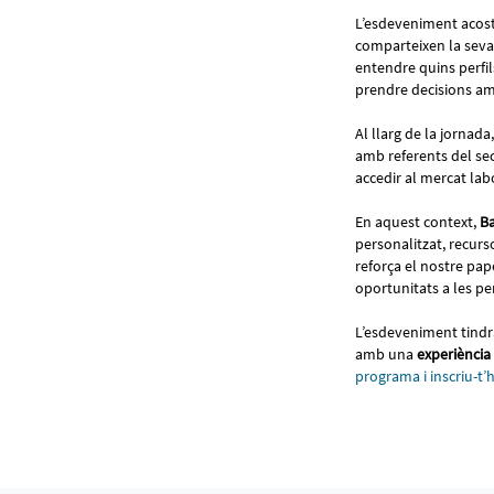
L’esdeveniment acosta
comparteixen la seva e
entendre quins perfil
prendre decisions am
Al llarg de la jornad
amb referents del sect
accedir al mercat la
En aquest context,
Ba
personalitzat, recurs
reforça el nostre pa
oportunitats a les pe
L’esdeveniment tindr
amb una
experiència 
programa i inscriu-t’h