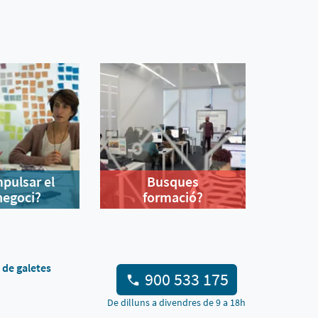
mpulsar el
Busques
negoci?
formació?
a de galetes
900 533 175
De dilluns a divendres de 9 a 18h