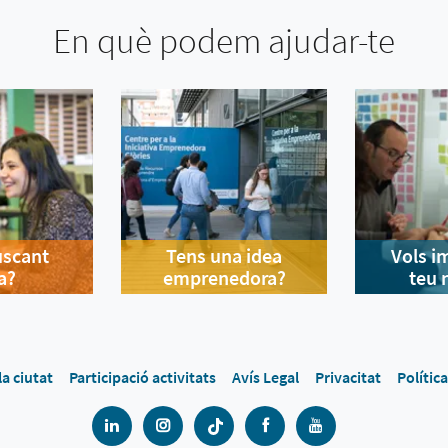
En què podem ajudar-te
uscant
Tens una idea
Vols i
a?
emprenedora?
teu 
la ciutat
Participació activitats
Avís Legal
Privacitat
Polític