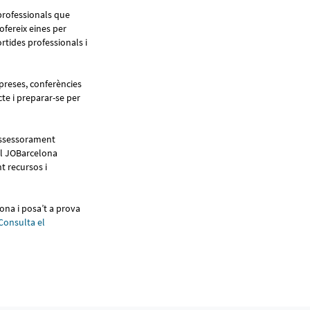
professionals que
ofereix eines per
rtides professionals i
preses, conferències
cte i preparar-se per
 assessorament
 el JOBarcelona
t recursos i
lona i posa’t a prova
Consulta el