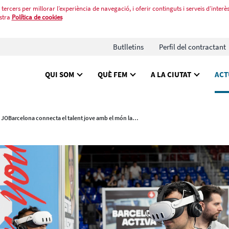
tercers per millorar l’experiència de navegació, i oferir continguts i serveis d’interès
stra
Política de cookies
Butlletins
Perfil del contractant
QUI SOM
QUÈ FEM
A LA CIUTAT
ACT
El JOBarcelona connecta el talent jove amb el món laboral al Palau Blaugrana