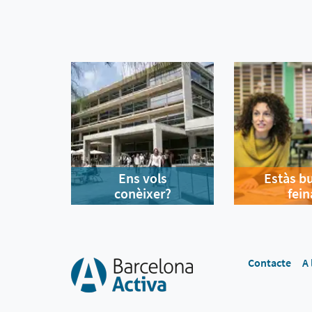
Ens vols
Estàs b
conèixer?
fein
Contacte
A 