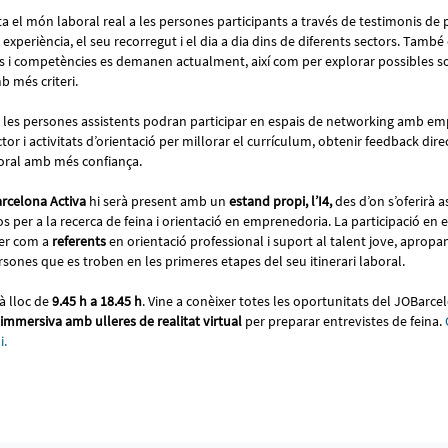
 el món laboral real a les persones participants a través de testimonis de 
xperiència, el seu recorregut i el dia a dia dins de diferents sectors. També 
s i competències es demanen actualment, així com per explorar possibles so
b més criteri.
a, les persones assistents podran participar en espais de networking amb em
or i activitats d’orientació per millorar el currículum, obtenir feedback dire
boral amb més confiança.
rcelona Activa
hi serà present amb un
estand propi, l’I4,
des d’on s’oferirà
os per a la recerca de feina i orientació en emprenedoria. La participació en
per com a
referents
en orientació professional i suport al talent jove, apropan
rsones que es troben en les primeres etapes del seu itinerari laboral.
à lloc de
9.45 h a 18.45 h
. Vine a conèixer totes les oportunitats del JOBarce
immersiva amb ulleres de realitat virtual
per preparar entrevistes de feina.
i.