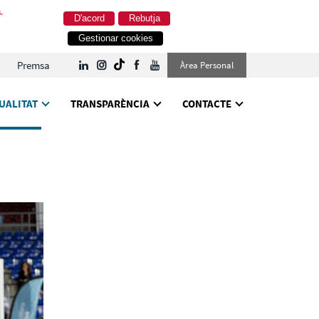
.
D'acord
Rebutja
Gestionar cookies
Premsa
Àrea Personal
UALITAT
TRANSPARÈNCIA
CONTACTE