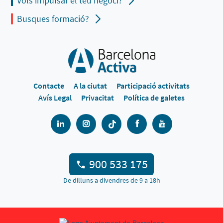
Vols impulsar el teu negoci?
Busques formació?
Contacte
A la ciutat
Participació activitats
Avís Legal
Privacitat
Política de galetes
900 533 175
De dilluns a divendres de 9 a 18h