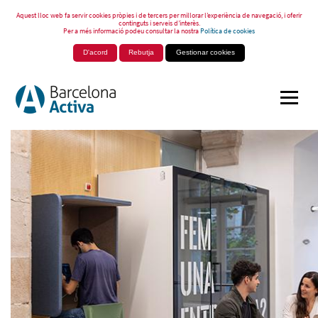
Aquest lloc web fa servir cookies pròpies i de tercers per millorar l’experiència de navegació, i oferir
continguts i serveis d’interès.
Per a més informació podeu consultar la nostra
Política de cookies
D'acord
Rebutja
Gestionar cookies