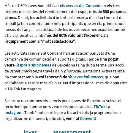
Més de 1.600 joves han utilitzat
els serveis del Convent
en els tres
primers mesos des del reenfocament de l’espai,
més de 500 persones
al mes
. De fet, les activitats d’orientació, recerca de feina i mercat de
treball ja han comptat amb més participants que en els primers nou
mesos de l’any. I la satisfacció de les noves persones usuàries també
s’ha vist positiva, amb
més del 90% valorant l’experiència a
l’equipament com a “molt satisfactòria”
.
Les activitats i serveis al Convent han anat acompanyats d’una
campanya de comunicació en suports digitals. També
s’ha pogut
veure l’
espot a sis cinemes
de Barcelona i s’ha dut a terme una acció
de
street marketing
a través d’un
photocall
. Barcelona Activa també
ha comptat amb la
col·laboració de
sis joves
influencers
, que han
col·laborat a assolir més d'1.800.000 d’impressions i més de 2.500 clics
a Tik Tok i Instagram.
Si encara no coneixes els serveis per a joves de Barcelona Activa, et
recordem que també pots veure els nous canals a
TikTok
i a
Instagram
. També pots participar a les activitats ja programades o
organitzar-ne de noves i, sobretot,
venir al
Convent
!
joves
assessorament