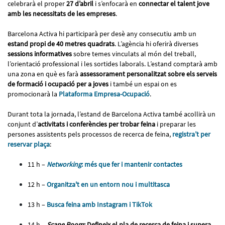
celebrarà el proper
27 d’abril
i s’enfocarà en
connectar el talent jove
amb les necessitats de les empreses
.
Barcelona Activa hi participarà per desè any consecutiu amb un
estand propi de 40 metres quadrats
. L’agència hi oferirà diverses
sessions informatives
sobre temes vinculats al món del treball,
l’orientació professional i les sortides laborals. L’estand comptarà amb
una zona en què es farà
assessorament personalitzat sobre els serveis
de formació i ocupació per a joves
i també un espai on es
promocionarà la
Plataforma Empresa-Ocupació
.
Durant tota la jornada, l’estand de Barcelona Activa també acollirà un
conjunt d’
activitats i conferències per trobar feina
i preparar les
persones assistents pels processos de recerca de feina,
registra’t per
reservar plaça
:
11 h –
Networking
: més que fer i mantenir contactes
12 h –
Organitza't en un entorn nou i multitasca
13 h –
Busca feina amb Instagram i TikTok
14 h –
Scape Room
: Defineix el pla de recerca de feina i supera