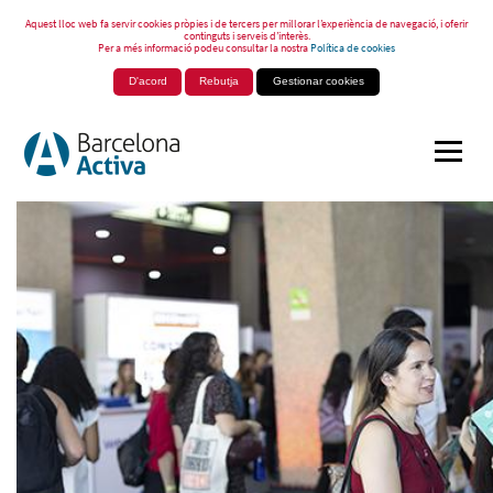
Aquest lloc web fa servir cookies pròpies i de tercers per millorar l’experiència de navegació, i oferir
continguts i serveis d’interès.
Per a més informació podeu consultar la nostra
Política de cookies
D'acord
Rebutja
Gestionar cookies