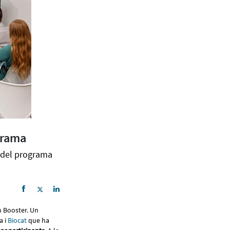
grama
ó del programa
h Booster. Un
a i
Biocat
que ha