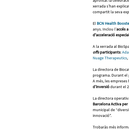
aprofitat la celebrac
xerrada s’han explica
compartit la seva exp
El
BCN Health Booste
anys. Inclou l’
accés a
d'acceleració especia
A la xerrada al BioS
offs
participants
:
Ada
Nuage Therapeutics
,
La directora de Bioca
programa. Durant el p
A més, les empreses 
d’inversió
durant el 2
La directora operati
Barcelona Activa per 
municipal de “diversif
innovació".
Trobaràs més informa