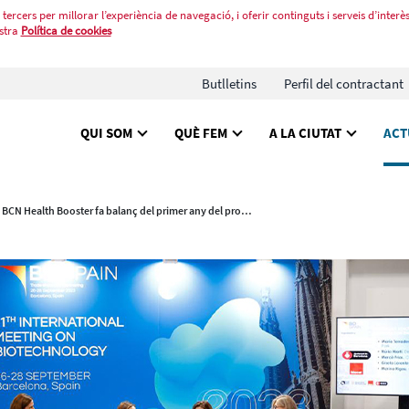
tercers per millorar l’experiència de navegació, i oferir continguts i serveis d’interès
stra
Política de cookies
Butlletins
Perfil del contractant
QUI SOM
QUÈ FEM
A LA CIUTAT
ACT
El BCN Health Booster fa balanç del primer any del programa