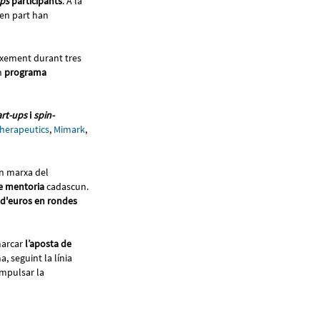
ups
participants
. A la
men part han
eixement durant tres
un
programa
art-ups
i
spin-
herapeutics
,
Mimark
,
en marxa del
e mentoria
cadascun.
 d'euros en rondes
marcar
l’aposta de
, seguint la línia
 impulsar la