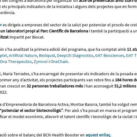
ió del congrés a Barcelona per organitzar un
acte de presentació amb
start-
t els principals indicadors de la iniciativa i alguns dels projectes que en for
eriència.
r
es dirigeix a empreses del sector de la salut per potenciar el procés de cr
 un laboratori propi al Parc Científic de Barcelona
i també la participació a 
litzat
impartit per Biocat.
pain s’ha analitzat la primera edició del programa, que ha comptat amb
11
st
ptel
,
Artificial Nature
,
Bioliquid
,
DeepUll Diagnostics
,
GAT Biosciences
,
GAT T
Ona Therapeutics
,
Zymvol
i
OneChain
.
t, Maria Terrades, s’ha encarregat de presentar els indicadors de la posada 
rimer any d’activitat, els projectes participants van rebre fins a
184 hores d
han crescut en
32 persones treballadores més
i han aconseguit
51,2 milions
022.
va d’Emprenedoria de Barcelona Activa, Montse Basora, també ha volgut re
“potenciar el sector biotecnològic”
. Per això s’ha posat en marxa el programa
icar el model econòmic, afavorir el talent científic i tecnològic de la ciutat i
ció sobre el balanç del BCN Health Booster en
aquest enllaç
.