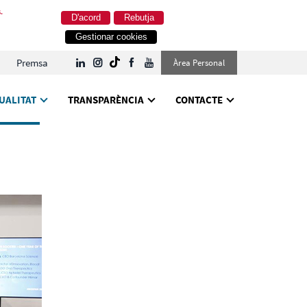
.
D'acord
Rebutja
Gestionar cookies
Premsa
Àrea Personal
UALITAT
TRANSPARÈNCIA
CONTACTE