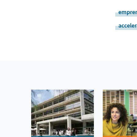
empren
acceler