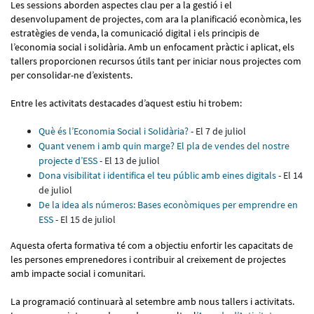
Les sessions aborden aspectes clau per a la gestió i el
desenvolupament de projectes, com ara la planificació econòmica, les
estratègies de venda, la comunicació digital i els principis de
l’economia social i solidària. Amb un enfocament pràctic i aplicat, els
tallers proporcionen recursos útils tant per iniciar nous projectes com
per consolidar-ne d’existents.
Entre les activitats destacades d’aquest estiu hi trobem:
Què és l’Economia Social i Solidària?
- El 7 de juliol
Quant venem i amb quin marge? El pla de vendes del nostre
projecte d’ESS
- El 13 de juliol
Dona visibilitat i identifica el teu públic amb eines digitals
- El 14
de juliol
De la idea als números: Bases econòmiques per emprendre en
ESS
- El 15 de juliol
Aquesta oferta formativa té com a objectiu enfortir les capacitats de
les persones emprenedores i contribuir al creixement de projectes
amb impacte social i comunitari.
La programació continuarà al setembre amb nous tallers i activitats.