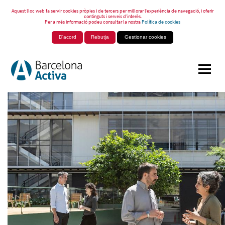
Aquest lloc web fa servir cookies pròpies i de tercers per millorar l’experiència de navegació, i oferir
continguts i serveis d’interès.
Per a més informació podeu consultar la nostra
Política de cookies
D'acord
Rebutja
Gestionar cookies