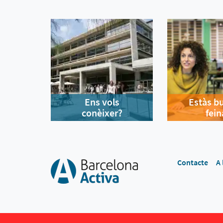
Ens vols
Estàs b
conèixer?
fein
Contacte
A 