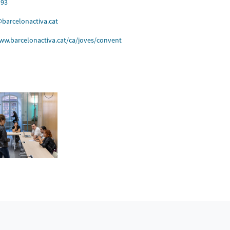
 93
barcelonactiva.cat
ww.barcelonactiva.cat/ca/joves/convent