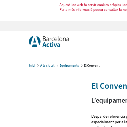
Aquest lloc web fa servir cookies pròpies i de 
Per a més informació podeu consultar la no
Inici
A la ciutat
Equipaments
El Convent
El Conven
L’equipament
L’espai de referència 
especialment per a la 