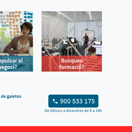
mpulsar el
Busques
negoci?
formació?
a de galetes
900 533 175
De dilluns a divendres de 9 a 18h