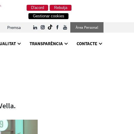
.
D'acord
Rebutja
Gestionar cookies
Premsa
Àrea Personal
UALITAT
TRANSPARÈNCIA
CONTACTE
Vella.