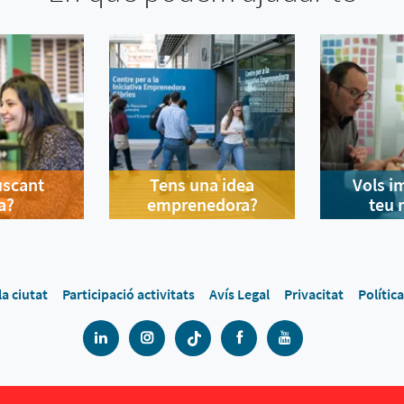
uscant
Tens una idea
Vols i
a?
emprenedora?
teu 
la ciutat
Participació activitats
Avís Legal
Privacitat
Polític