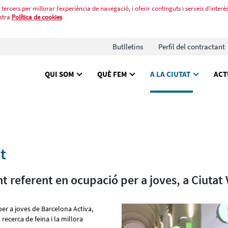
tercers per millorar l’experiència de navegació, i oferir continguts i serveis d’interès
stra
Política de cookies
Butlletins
Perfil del contractant
QUI SOM
QUÈ FEM
A LA CIUTAT
ACT
t
 referent en ocupació per a joves, a Ciutat 
per a joves de Barcelona Activa,
recerca de feina i la millora