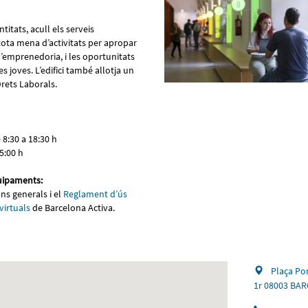
entitats, acull els serveis
 tota mena d’activitats per apropar
 l’emprenedoria, i les oportunitats
s joves. L’edifici també allotja un
rets Laborals.
 8:30 a 18:30 h
5:00 h
uipaments:
ns generals i el
Reglament d’ús
 virtuals
de Barcelona Activa.
Plaça Pon
1r 08003 BA