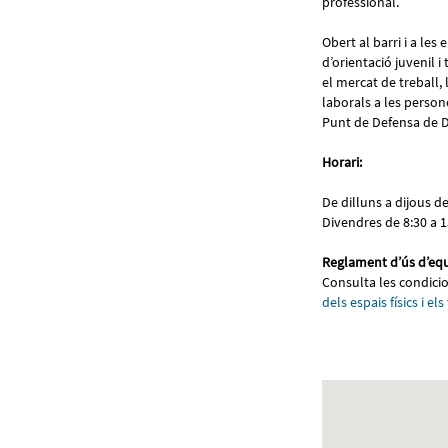
professional.
Obert al barri i a les 
d’orientació juvenil i
el mercat de treball,
laborals a les persone
Punt de Defensa de D
Horari:
De dilluns a dijous de
Divendres de 8:30 a 1
Reglament d’ús d’eq
Consulta les condicio
dels espais físics i els