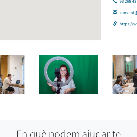
93 268 43
convent@
https://w
En què podem ajudar-te