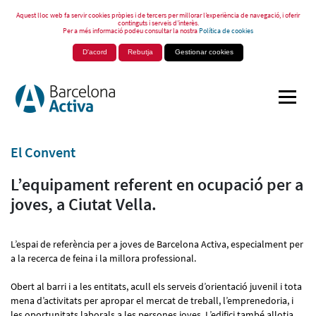
Aquest lloc web fa servir cookies pròpies i de tercers per millorar l’experiència de navegació, i oferir
continguts i serveis d’interès.
Per a més informació podeu consultar la nostra
Política de cookies
D'acord
Rebutja
Gestionar cookies
El Convent
L’equipament referent en ocupació per a
joves, a Ciutat Vella.
L’espai de referència per a joves de Barcelona Activa, especialment per
a la recerca de feina i la millora professional.
Obert al barri i a les entitats, acull els serveis d’orientació juvenil i tota
mena d’activitats per apropar el mercat de treball, l’emprenedoria, i
les oportunitats laborals a les persones joves. L’edifici també allotja