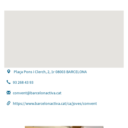
Plaça Pons i Clerch, 2, 1r 08003 BARCELONA
93 268 43 93
convent@barcelonactiva.cat
https://www.barcelonactiva.cat/ca/joves/convent