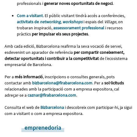
professionals i
generar noves oportunitats de negoci
.
Com a visitant
. El públic visitant tindrà accés a conferències,
activitats de
networking
,
workshops
i espais del
Village
, on
trobaran inspiració,
assessorament professional
i recursos
pràctics
per impulsar els seus projectes
.
Amb cada edició, Bizbarcelona reafirma la seva vocació de servei,
esdevenint un aparador de referència
per compartir coneixement,
detectar oportunitats i contribuir a la competitivitat
de l’ecosistema
empresarial de Barcelona.
Per a
més informació
, inscripcions o consultes generals, pots
contactar amb
bizbarcelona@firabarcelona.com
.
Per a
sol·licituds
relacionades amb la participació com a empresa expositora, cal
adreçar-se a
caznar@firabarcelona.com
.
Consulta el web de
Bizbarcelona
i descobreix com participar-hi, ja sigui
com a visitant o com a empresa expositora.
emprenedoria