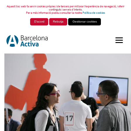
Aquest lloc web fa servir cookies pròpies i de tercers per millorar l’experiència de navegació, i oferir
continguts i serveis d’interès.
Per a més informació podeu consultar la nostra
Política de cookies
D'acord
Rebutja
Gestionar cookies