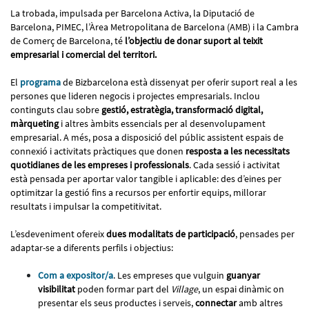
La trobada, impulsada per Barcelona Activa, la Diputació de
Barcelona, PIMEC, l’Àrea Metropolitana de Barcelona (AMB) i la Cambra
de Comerç de Barcelona, té
l’objectiu de donar suport al teixit
empresarial i comercial del territori.
El
programa
de Bizbarcelona està dissenyat per oferir suport real a les
persones que lideren negocis i projectes empresarials. Inclou
continguts clau sobre
gestió, estratègia, transformació digital,
màrqueting
i altres àmbits essencials per al desenvolupament
empresarial. A més, posa a disposició del públic assistent espais de
connexió i activitats pràctiques que donen
resposta a les necessitats
quotidianes de les empreses i professionals
. Cada sessió i activitat
està pensada per aportar valor tangible i aplicable: des d’eines per
optimitzar la gestió fins a recursos per enfortir equips, millorar
resultats i impulsar la competitivitat.
L’esdeveniment ofereix
dues modalitats de participació
, pensades per
adaptar-se a diferents perfils i objectius:
Com a expositor/a
. Les empreses que vulguin
guanyar
visibilitat
poden formar part del
Village
, un espai dinàmic on
presentar els seus productes i serveis,
connectar
amb altres