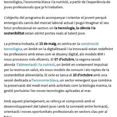
tecnològica, l'economia blava i la nutrició, a partir de l’experiència de
joves professionals que ja hi treballen.
L'objectiu del programa és acompanyar i orientar el jovent perquè
entengui els canvis del mercat laboral actual i pugui imaginar el seu
futur professional en sectors on
la tecnologia, la ciència i la
sostenibilitat
estan obrint portes reals al talent jove.
La primera trobada, el
15 de maig
, es centra en la
construcció
tecnològica
, un àmbit on la digitalització i la innovació estan redefinint
les professions amb eines com el disseny digital, els models BIM i
nous processos més eficients. El
07 d'octubre
, la segona sessió
aborda l'
alimentació i la nutrició
, un àmbit en creixement impulsat
per la recerca en salut, els nous models de consum i els reptes de la
sostenibilitat alimentària. El cicle es tanca el
20 d'octubre
amb una
sessió dedicada a l'
economia blava
, un sector emergent que combina
la preservació del medi marí amb activitats com la biologia marina, la
gestió portuària i les noves tecnologies aplicades al mar.
Amb aquest plantejament, es reforça el compromís amb el
desenvolupament del talent jove i amb la connexió entre formació,
orientació i noves oportunitats professionals en sectors clau per al
futur.