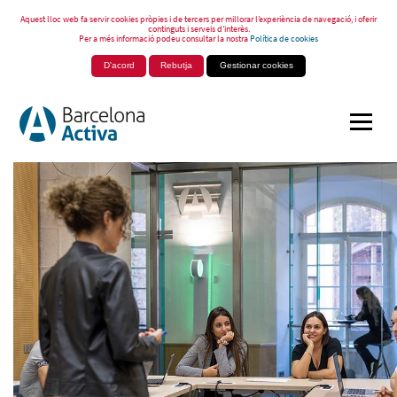
Aquest lloc web fa servir cookies pròpies i de tercers per millorar l’experiència de navegació, i oferir
continguts i serveis d’interès.
Per a més informació podeu consultar la nostra
Política de cookies
D'acord
Rebutja
Gestionar cookies