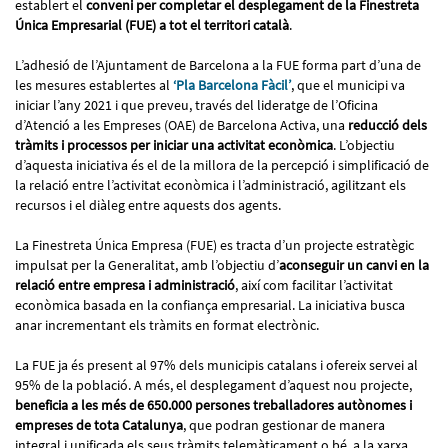
establert el
conveni per completar el desplegament de la Finestreta
Única Empresarial (FUE) a tot el territori català
.
L’adhesió de l’Ajuntament de Barcelona a la FUE forma part d’una de
les mesures establertes al
‘Pla Barcelona Fàcil’
, que el municipi va
iniciar l’any 2021 i que preveu, través del lideratge de l’Oficina
d’Atenció a les Empreses (OAE) de Barcelona Activa, una
reducció dels
tràmits i processos per iniciar una activitat econòmica
. L’objectiu
d’aquesta iniciativa és el de la millora de la percepció i simplificació de
la relació entre l’activitat econòmica i l’administració, agilitzant els
recursos i el diàleg entre aquests dos agents.
La Finestreta Única Empresa (FUE) es tracta d’un projecte estratègic
impulsat per la Generalitat, amb l’objectiu d’
aconseguir un canvi en la
relació entre empresa i administració
, així com facilitar l’activitat
econòmica basada en la confiança empresarial. La iniciativa busca
anar incrementant els tràmits en format electrònic.
La FUE ja és present al 97% dels municipis catalans i ofereix servei al
95% de la població. A més, el desplegament d’aquest nou projecte,
beneficia a les més de 650.000 persones treballadores autònomes i
empreses de tota Catalunya
, que podran gestionar de manera
integral i unificada els seus tràmits telemàticament o bé, a la xarxa