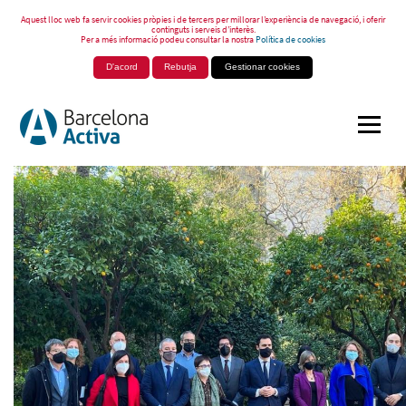
Aquest lloc web fa servir cookies pròpies i de tercers per millorar l’experiència de navegació, i oferir
continguts i serveis d’interès.
Per a més informació podeu consultar la nostra
Política de cookies
D'acord
Rebutja
Gestionar cookies