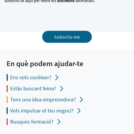
subscriu-te aquí per rebre els
butlletins
setmanals.
Subscriu-me
En què podem ajudar-te
Ens vols conèixer?
Estàs buscant feina?
Tens una idea emprenedora?
Vols impulsar el teu negoci?
Busques formació?