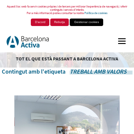
Aquest lloc web fa servir cookies pròpies i de tercers per millorar l’experiència de navegació, i oferir
continguts i serveis d’interès.
Per a més informació podeu consultar la nostra
Política de cookies
D'acord
Rebutja
Gestionar cookies
TOT EL QUE ESTÀ PASSANT A BARCELONA ACTIVA
Contingut amb l'etiqueta
TREBALL AMB VALORS
.