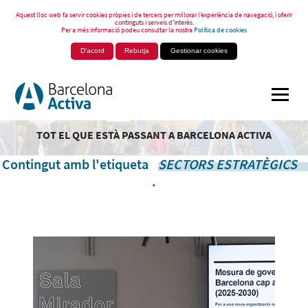
Aquest lloc web fa servir cookies pròpies i de tercers per millorar l’experiència de navegació, i oferir
continguts i serveis d’interès.
Per a més informació podeu consultar la nostra
Política de cookies
D'acord
Rebutja
Gestionar cookies
TOT EL QUE ESTÀ PASSANT A BARCELONA ACTIVA
Contingut amb l'etiqueta
SECTORS ESTRATÈGICS
.